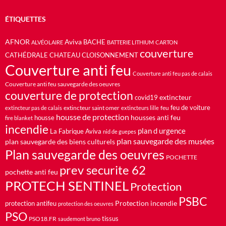
ÉTIQUETTES
AFNOR
Aviva
BACHE
ALVÉOLAIRE
BATTERIE LITHIUM
CARTON
couverture
CATHÉDRALE
CHATEAU
CLOISONNEMENT
Couverture anti feu
Couverture anti feu pas de calais
Couverture anti feu sauvegarde des oeuvres
couverture de protection
extincteur
covid19
feu de voiture
extincteur saint omer
feu
extincteur pas de calais
extincteurs lille
housse de protection
housses anti feu
housse
fire blanket
incendie
plan d urgence
La Fabrique Aviva
nid de guepes
plan sauvegarde des musées
plan sauvegarde des biens culturels
Plan sauvegarde des oeuvres
POCHETTE
prev securite 62
pochette anti feu
PROTECH SENTINEL
Protection
PSBC
Protection incendie
protection antifeu
protection des oeuvres
PSO
PSO18.FR
tissus
saudemont bruno