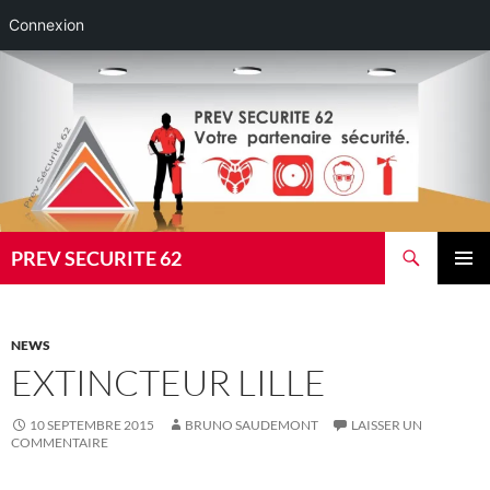
Connexion
Aller
au
contenu
Recherche
PREV SECURITE 62
MENU
PRINCI
NEWS
EXTINCTEUR LILLE
10 SEPTEMBRE 2015
BRUNO SAUDEMONT
LAISSER UN
COMMENTAIRE