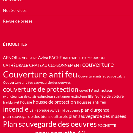
Nos Services
Revue de presse
ÉTIQUETTES
AFNOR
Aviva
BACHE
ALVÉOLAIRE
BATTERIE LITHIUM
CARTON
couverture
CATHÉDRALE
CHATEAU
CLOISONNEMENT
Couverture anti feu
Couverture anti feu pas de calais
Couverture anti feu sauvegarde des oeuvres
couverture de protection
extincteur
covid19
feu de voiture
extincteur saint omer
feu
extincteur pas de calais
extincteurs lille
housse de protection
housses anti feu
housse
fire blanket
incendie
plan d urgence
La Fabrique Aviva
nid de guepes
plan sauvegarde des musées
plan sauvegarde des biens culturels
Plan sauvegarde des oeuvres
POCHETTE