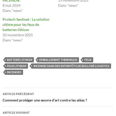
INCENDIE
19 novembre 2025
8 mai 2024
Dans "news"
Dans "news"
Protech Sentinel : La solution
ultime pour les feux de
batteries lithium
10 novembre 2025
Dans "news"
BATTERIE LITHIUM
EMBALLEMENT THERMIQUE
FEUX
FEUX LITHIUM
INCENDIE DANS DES ENTREPÔTS DE BOLLORÉ LOGISTICS
INCENDIES
Navigation
ARTICLE PRÉCÉDENT
des
Comment protéger une œuvre d’art contre les aléas ?
articles
ARTICLE SUIVANT