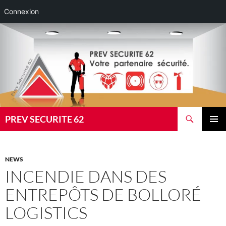
Connexion
Aller
au
contenu
Recherche
PREV SECURITE 62
MENU
PRINCI
NEWS
INCENDIE DANS DES
ENTREPÔTS DE BOLLORÉ
LOGISTICS