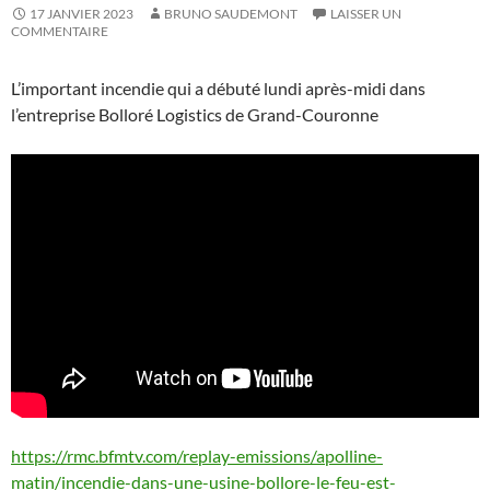
17 JANVIER 2023
BRUNO SAUDEMONT
LAISSER UN
COMMENTAIRE
L’important incendie qui a débuté lundi après-midi dans
l’entreprise Bolloré Logistics de Grand-Couronne
https://rmc.bfmtv.com/replay-emissions/apolline-
matin/incendie-dans-une-usine-bollore-le-feu-est-