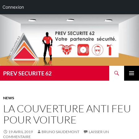
Connexion
Aller
au
contenu
Recherche
PREV SECURITE 62
MENU
PRINCI
NEWS
LA COUVERTURE ANTI FEU
POUR VOITURE
19 AVRIL 2019
BRUNO SAUDEMONT
LAISSER UN
COMMENTAIRE