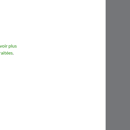
voir plus
raitées
.