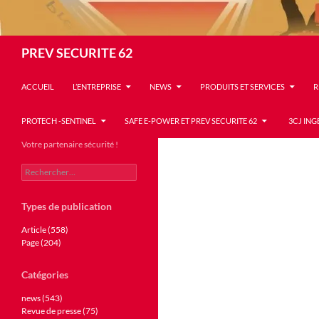
Recherche
PREV SECURITE 62
ACCUEIL
L’ENTREPRISE
NEWS
PRODUITS ET SERVICES
R
PROTECH -SENTINEL
SAFE E-POWER ET PREV SECURITE 62
3CJ ING
Votre partenaire sécurité !
Rechercher :
Types de publication
Article (558)
Page (204)
Catégories
news (543)
Revue de presse (75)