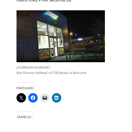
LES BRHUM (SUBWAY)
Rue Florence Arthaud, 62700 Bruay-la-Buissière.
PARTAGER :
J’AIME ÇA :