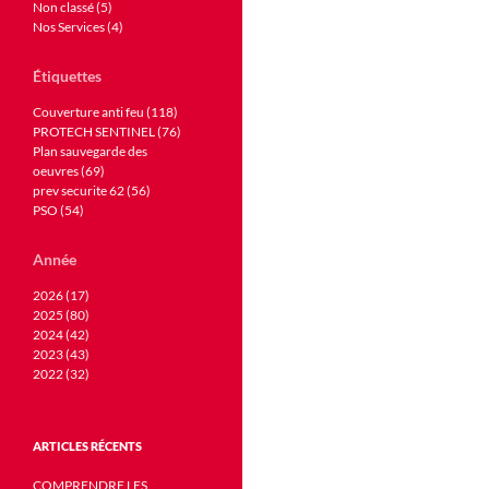
Non classé (5)
Nos Services (4)
Étiquettes
Couverture anti feu (118)
PROTECH SENTINEL (76)
Plan sauvegarde des
oeuvres (69)
prev securite 62 (56)
PSO (54)
Année
2026 (17)
2025 (80)
2024 (42)
2023 (43)
2022 (32)
ARTICLES RÉCENTS
COMPRENDRE LES