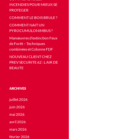
INCENDIES POUR MIEUX SE
PROTEGER
COMMENT LE BOIS BRULE ?
COMMENT NAIT UN
PYROCUMULONIMBUS ?
Manœuvres d’extinction Feux
de Forêt – Techniques
combinées et Colonne FDF
NOUVEAU CLIENT CHEZ
PREV SECURITE 62 : L AIR DE
BEAUTE
ARCHIVES
juillet 2026
juin 2026
mai 2026
avril 2026
mars 2026
février 2026