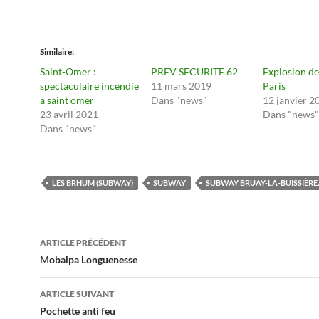
Similaire
Saint-Omer :
PREV SECURITE 62
Explosion de
spectaculaire incendie
11 mars 2019
Paris
a saint omer
Dans "news"
12 janvier 2
23 avril 2021
Dans "news"
Dans "news"
LES BRHUM (SUBWAY)
SUBWAY
SUBWAY BRUAY-LA-BUISSIÈRE.
Navigation
ARTICLE PRÉCÉDENT
des
Mobalpa Longuenesse
articles
ARTICLE SUIVANT
Pochette anti feu