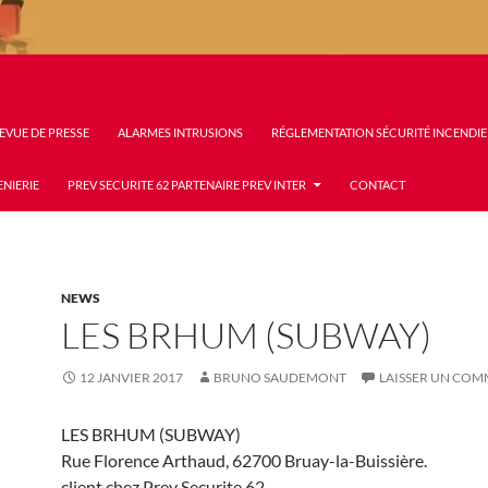
EVUE DE PRESSE
ALARMES INTRUSIONS
RÉGLEMENTATION SÉCURITÉ INCENDIE
ENIERIE
PREV SECURITE 62 PARTENAIRE PREV INTER
CONTACT
NEWS
LES BRHUM (SUBWAY)
12 JANVIER 2017
BRUNO SAUDEMONT
LAISSER UN COM
LES BRHUM (SUBWAY)
Rue Florence Arthaud, 62700 Bruay-la-Buissière.
client chez Prev Securite 62