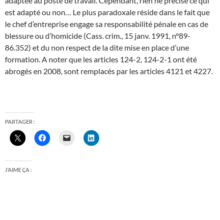
adaptée au poste de travail. Cependant, rien ne précise ce qui
est adapté ou non… Le plus paradoxale réside dans le fait que
le chef d’entreprise engage sa responsabilité pénale en cas de
blessure ou d’homicide (Cass. crim., 15 janv. 1991, n°89-
86.352) et du non respect de la dite mise en place d’une
formation. A noter que les articles 124-2, 124-2-1 ont été
abrogés en 2008, sont remplacés par les articles 4121 et 4227.
PARTAGER :
J’AIME ÇA :