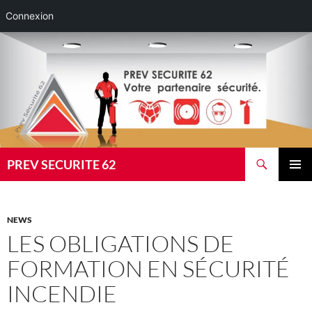
Connexion
Aller
au
contenu
Recherche
PREV SECURITE 62
MENU
PRINCI
NEWS
LES OBLIGATIONS DE
FORMATION EN SÉCURITÉ
INCENDIE