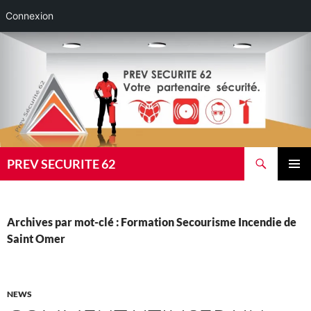
Connexion
Aller
au
contenu
Recherche
PREV SECURITE 62
MENU
PRINCI
Archives par mot-clé : Formation Secourisme Incendie de
Saint Omer
NEWS