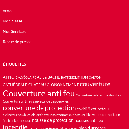
news
Non classé
Nos Services
Revue de presse
ÉTIQUETTES
AFNOR
Aviva
BACHE
ALVÉOLAIRE
BATTERIE LITHIUM
CARTON
couverture
CATHÉDRALE
CHATEAU
CLOISONNEMENT
Couverture anti feu
Couverture anti feu pas de calais
Couverture anti feu sauvegarde des oeuvres
couverture de protection
extincteur
covid19
feu de voiture
extincteur saint omer
feu
extincteur pas de calais
extincteurs lille
housse de protection
housses anti feu
housse
fire blanket
incendie
plan d urgence
La Fabrique Aviva
nid de guepes