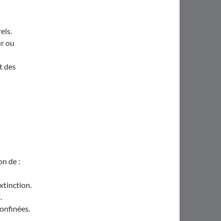
els.
ur ou
t des
on de :
xtinction.
.
confinées.