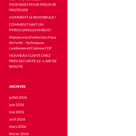
INCENDIES POUR MIEUX SE
PROTEGER
COMMENT LE BOIS BRULE ?
COMMENT NAIT UN
PYROCUMULONIMBUS ?
Manœuvres d’extinction Feux
de Forêt – Techniques
combinées et Colonne FDF
NOUVEAU CLIENT CHEZ
PREV SECURITE 62 : L AIR DE
BEAUTE
ARCHIVES
juillet 2026
juin 2026
mai 2026
avril 2026
mars 2026
février 2026