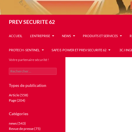
Recherche
PREV SECURITE 62
ACCUEIL
L’ENTREPRISE
NEWS
PRODUITS ET SERVICES
R
PROTECH -SENTINEL
SAFE E-POWER ET PREV SECURITE 62
3CJ ING
Votre partenaire sécurité !
Rechercher :
Types de publication
Article (558)
Page (204)
Catégories
news (543)
Revue de presse (75)