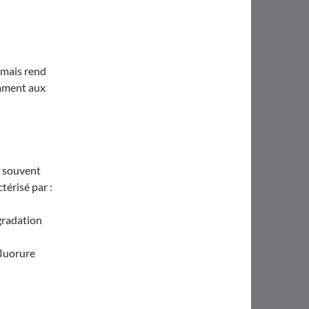
 mais rend
amment aux
, souvent
érisé par :
gradation
fluorure