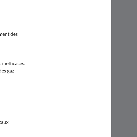
ement des
 inefficaces.
des gaz
taux