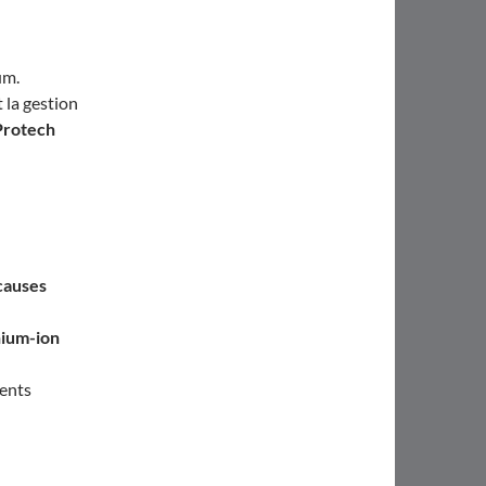
um.
 la gestion
Protech
 causes
hium-ion
ments