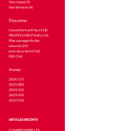
Non classé (5)
Nos Services (4)
Étiquettes
Couverture anti feu (118)
PROTECH SENTINEL (76)
Plan sauvegarde des
oeuvres (69)
prev securite 62 (56)
PSO (54)
Année
2026 (17)
2025 (80)
2024 (42)
2023 (43)
2022 (32)
ARTICLES RÉCENTS
COMPRENDRE LES