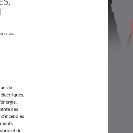
S,
T
MENTAIRE
dans la
électriques,
’énergie.
sente des
 d’incendies
lements
stion et de