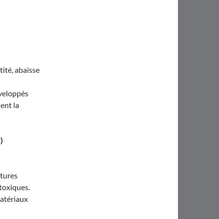
tité, abaisse
éveloppés
lent la
)
rtures
 toxiques.
matériaux