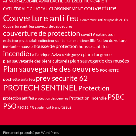
AFNOR
Aviva
BACHE
ALVÉOLAIRE
BATTERIE LITHIUM
CARTON
couverture
CATHÉDRALE
CHATEAU
CLOISONNEMENT
Couverture anti feu
Couverture anti feu pas de calais
Couverture anti feu sauvegarde des oeuvres
couverture de protection
extincteur
covid19
feu de voiture
extincteur saint omer
feu
extincteur pas de calais
extincteurs lille
housse de protection
housses anti feu
housse
fire blanket
incendie
plan d urgence
La Fabrique Aviva
nid de guepes
plan sauvegarde des musées
plan sauvegarde des biens culturels
Plan sauvegarde des oeuvres
POCHETTE
prev securite 62
pochette anti feu
PROTECH SENTINEL
Protection
PSBC
Protection incendie
protection antifeu
protection des oeuvres
PSO
PSO18.FR
tissus
saudemont bruno
Fièrement propulsé par WordPress