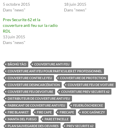
5 octobre 2015
18 juin 2015
Dans "news"
Dans "news"
Prev Securite 62 et la
couverture anti feu sur la radio
RDL
13 juin 2015
Dans "news"
BǍOHÙ TÀO
COUVERTURE ANTI FEU
COUVERTURE ANTI FEU POUR PARTICULIER ET PROFESSIONNEL
COUVERTURE CONTRE LE FEU
COUVERTURE DE PROTECTION
COUVERTURE DESINCARCÉRATION
COUVERTURE FEU DE VOITURE
COUVERTURE FEU DEVOITURE
COUVERTURE PREV SECURITE 62
DISTRIBUTEUR DE COUVERTURE ANTI FEU
FABRICANT DE COUVERTURE ANTI FEU
FEUERLÖSCHDECKE
FIRE BLANKET
FIRE CAPE
FIRECAPE
KOC GAŚNICZY
MANTA DEL FUEGO
PARE ETINCELLE
PLAN SAUVEGARDE DES OEUVRES
PREV SECURITE 62