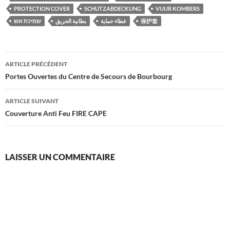
PROTECTION COVER
SCHUTZABDECKUNG
VUUR KOMBERS
שמיכת אש
بطانية الحريق
غطاء حماية
保护套
Navigation
ARTICLE PRÉCÉDENT
des
Portes Ouvertes du Centre de Secours de Bourbourg
articles
ARTICLE SUIVANT
Couverture Anti Feu FIRE CAPE
LAISSER UN COMMENTAIRE