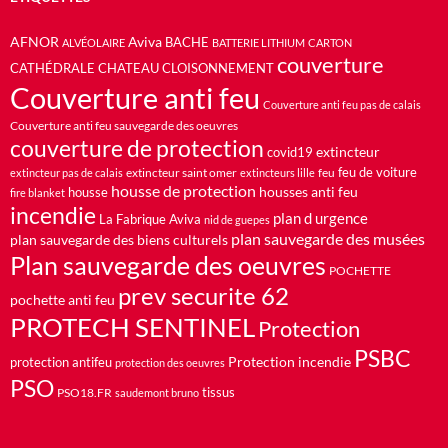
AFNOR
Aviva
BACHE
ALVÉOLAIRE
BATTERIE LITHIUM
CARTON
couverture
CATHÉDRALE
CHATEAU
CLOISONNEMENT
Couverture anti feu
Couverture anti feu pas de calais
Couverture anti feu sauvegarde des oeuvres
couverture de protection
extincteur
covid19
feu de voiture
extincteur saint omer
feu
extincteur pas de calais
extincteurs lille
housse de protection
housses anti feu
housse
fire blanket
incendie
plan d urgence
La Fabrique Aviva
nid de guepes
plan sauvegarde des musées
plan sauvegarde des biens culturels
Plan sauvegarde des oeuvres
POCHETTE
prev securite 62
pochette anti feu
PROTECH SENTINEL
Protection
PSBC
Protection incendie
protection antifeu
protection des oeuvres
PSO
PSO18.FR
tissus
saudemont bruno