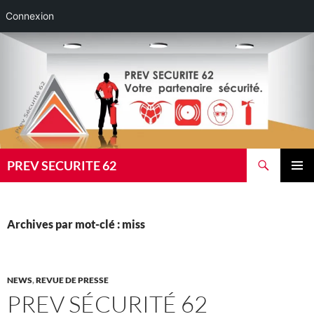
Connexion
Aller
au
contenu
Recherche
PREV SECURITE 62
MENU
PRINCI
Archives par mot-clé : miss
NEWS
,
REVUE DE PRESSE
PREV SÉCURITÉ 62