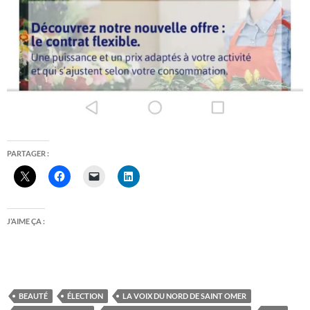
PARTAGER :
J’AIME ÇA :
BEAUTÉ
ÉLECTION
LA VOIX DU NORD DE SAINT OMER