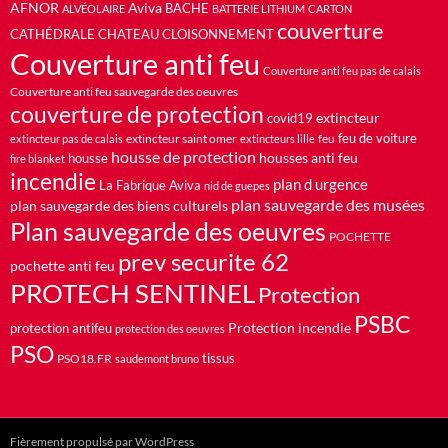
AFNOR
Aviva
BACHE
ALVÉOLAIRE
BATTERIE LITHIUM
CARTON
couverture
CATHÉDRALE
CHATEAU
CLOISONNEMENT
Couverture anti feu
Couverture anti feu pas de calais
Couverture anti feu sauvegarde des oeuvres
couverture de protection
extincteur
covid19
feu de voiture
extincteur saint omer
feu
extincteur pas de calais
extincteurs lille
housse de protection
housses anti feu
housse
fire blanket
incendie
plan d urgence
La Fabrique Aviva
nid de guepes
plan sauvegarde des musées
plan sauvegarde des biens culturels
Plan sauvegarde des oeuvres
POCHETTE
prev securite 62
pochette anti feu
PROTECH SENTINEL
Protection
PSBC
Protection incendie
protection antifeu
protection des oeuvres
PSO
PSO18.FR
tissus
saudemont bruno
Fièrement propulsé par WordPress