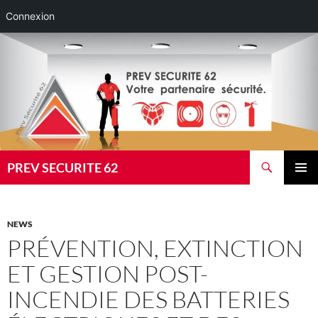
Connexion
Aller
au
contenu
Recherche
PREV SECURITE 62
MENU
PRINCI
NEWS
PRÉVENTION, EXTINCTION
ET GESTION POST-
INCENDIE DES BATTERIES