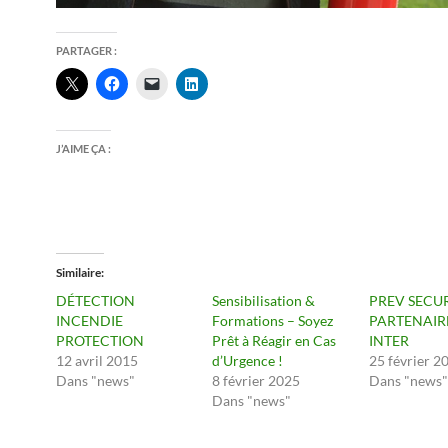
PARTAGER :
J’AIME ÇA :
Similaire
DÉTECTION
Sensibilisation &
PREV SECUR
INCENDIE
Formations – Soyez
PARTENAIR
PROTECTION
Prêt à Réagir en Cas
INTER
12 avril 2015
d’Urgence !
25 février 2
Dans "news"
8 février 2025
Dans "news"
Dans "news"