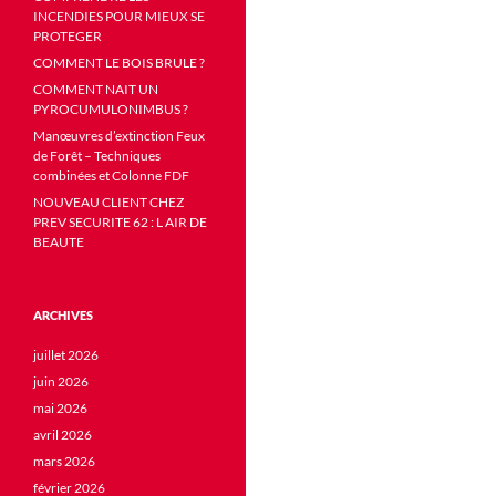
INCENDIES POUR MIEUX SE
PROTEGER
COMMENT LE BOIS BRULE ?
COMMENT NAIT UN
PYROCUMULONIMBUS ?
Manœuvres d’extinction Feux
de Forêt – Techniques
combinées et Colonne FDF
NOUVEAU CLIENT CHEZ
PREV SECURITE 62 : L AIR DE
BEAUTE
ARCHIVES
juillet 2026
juin 2026
mai 2026
avril 2026
mars 2026
février 2026