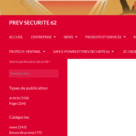
Recherche
PREV SECURITE 62
ACCUEIL
L’ENTREPRISE
NEWS
PRODUITS ET SERVICES
R
PROTECH -SENTINEL
SAFE E-POWER ET PREV SECURITE 62
3CJ ING
Votre partenaire sécurité !
Rechercher :
Types de publication
Article (558)
Page (204)
Catégories
news (543)
Revue de presse (75)