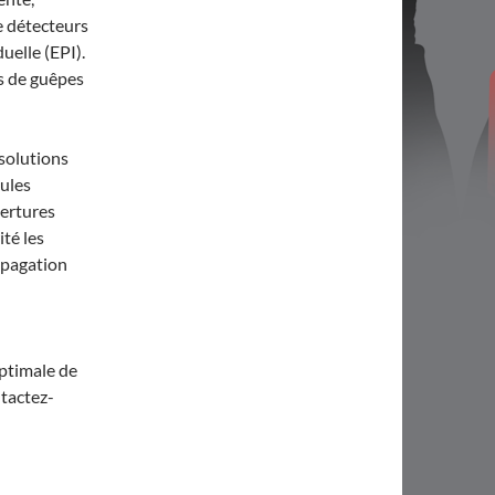
de détecteurs
uelle (EPI).
ds de guêpes
 solutions
cules
vertures
ité les
ropagation
optimale de
ntactez-