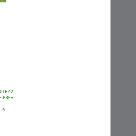
ITE 62
E PREV
025