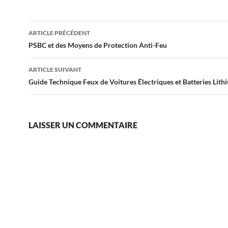
Navigation
ARTICLE PRÉCÉDENT
des
PSBC et des Moyens de Protection Anti-Feu
articles
ARTICLE SUIVANT
Guide Technique Feux de Voitures Électriques et Batteries Lith
LAISSER UN COMMENTAIRE