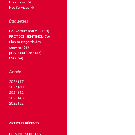
Non classé (5)
Nos Services (4)
Étiquettes
Couverture anti feu (118)
PROTECH SENTINEL (76)
Plan sauvegarde des
oeuvres (69)
prev securite 62 (56)
PSO (54)
Année
2026 (17)
2025 (80)
2024 (42)
2023 (43)
2022 (32)
ARTICLES RÉCENTS
COMPRENDRE LES