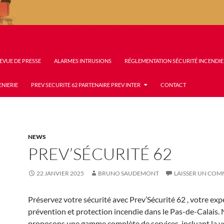
EVUE DE PRESSE
ALARMES INTRUSIONS
RÉGLEMENTATION SÉCURITÉ INCENDIE
ENIERIE
PREV SECURITE 62 PARTENAIRE PREV INTER
CONTACT
NEWS
PREV’SÉCURITÉ 62
22 JANVIER 2025
BRUNO SAUDEMONT
LAISSER UN COM
Préservez votre sécurité avec Prev’Sécurité 62 , votre exp
prévention et protection incendie dans le Pas-de-Calais.
proposons une gamme complète de services, incluant la v