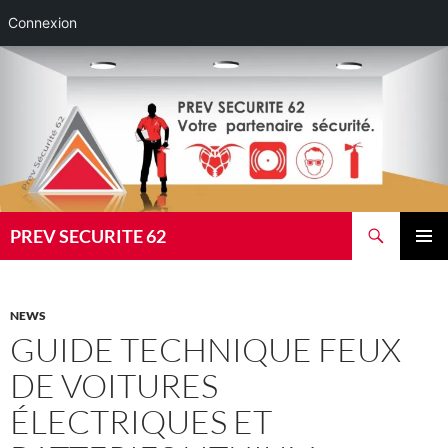
Connexion
Aller
au
contenu
Recherche
PREV SECURITE 62
MENU
PRINCI
NEWS
GUIDE TECHNIQUE FEUX
DE VOITURES
ÉLECTRIQUES ET