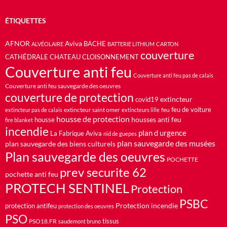
ÉTIQUETTES
AFNOR
Aviva
BACHE
ALVÉOLAIRE
BATTERIE LITHIUM
CARTON
couverture
CATHÉDRALE
CHATEAU
CLOISONNEMENT
Couverture anti feu
Couverture anti feu pas de calais
Couverture anti feu sauvegarde des oeuvres
couverture de protection
extincteur
covid19
feu de voiture
extincteur saint omer
feu
extincteur pas de calais
extincteurs lille
housse de protection
housses anti feu
housse
fire blanket
incendie
plan d urgence
La Fabrique Aviva
nid de guepes
plan sauvegarde des musées
plan sauvegarde des biens culturels
Plan sauvegarde des oeuvres
POCHETTE
prev securite 62
pochette anti feu
PROTECH SENTINEL
Protection
PSBC
Protection incendie
protection antifeu
protection des oeuvres
PSO
PSO18.FR
tissus
saudemont bruno