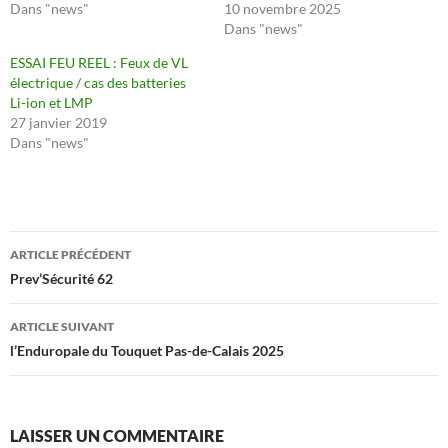
Dans "news"
10 novembre 2025
Dans "news"
ESSAI FEU REEL : Feux de VL
électrique / cas des batteries
Li-ion et LMP
27 janvier 2019
Dans "news"
Navigation
ARTICLE PRÉCÉDENT
des
Prev’Sécurité 62
articles
ARTICLE SUIVANT
l’Enduropale du Touquet Pas-de-Calais 2025
LAISSER UN COMMENTAIRE