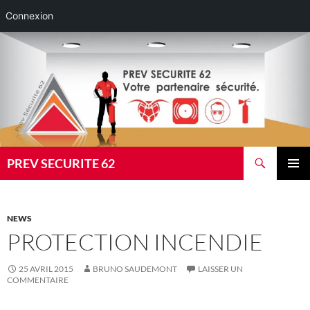
Connexion
Aller
au
contenu
Recherche
PREV SECURITE 62
MENU
PRINCI
NEWS
PROTECTION INCENDIE
25 AVRIL 2015
BRUNO SAUDEMONT
LAISSER UN
COMMENTAIRE