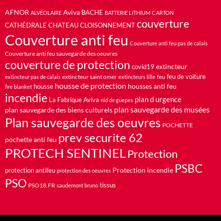
AFNOR
Aviva
BACHE
ALVÉOLAIRE
BATTERIE LITHIUM
CARTON
couverture
CATHÉDRALE
CHATEAU
CLOISONNEMENT
Couverture anti feu
Couverture anti feu pas de calais
Couverture anti feu sauvegarde des oeuvres
couverture de protection
extincteur
covid19
feu de voiture
extincteur saint omer
feu
extincteur pas de calais
extincteurs lille
housse de protection
housses anti feu
housse
fire blanket
incendie
plan d urgence
La Fabrique Aviva
nid de guepes
plan sauvegarde des musées
plan sauvegarde des biens culturels
Plan sauvegarde des oeuvres
POCHETTE
prev securite 62
pochette anti feu
PROTECH SENTINEL
Protection
PSBC
Protection incendie
protection antifeu
protection des oeuvres
PSO
PSO18.FR
tissus
saudemont bruno