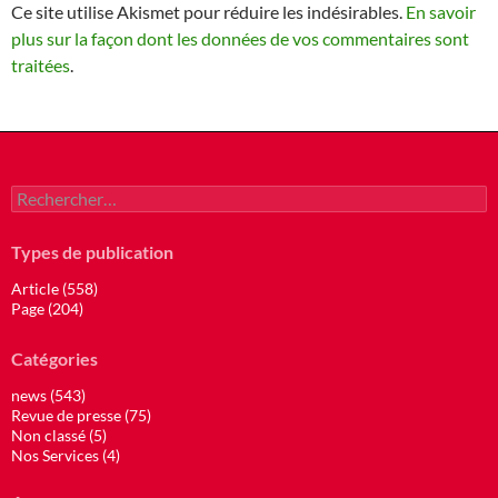
Ce site utilise Akismet pour réduire les indésirables.
En savoir
plus sur la façon dont les données de vos commentaires sont
traitées
.
Rechercher :
Types de publication
Article (558)
Page (204)
Catégories
news (543)
Revue de presse (75)
Non classé (5)
Nos Services (4)