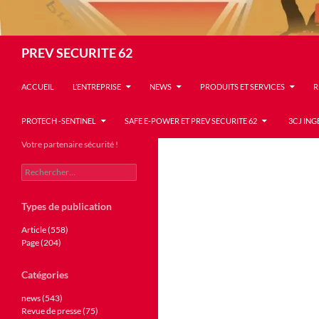
Recherche
PREV SECURITE 62
ACCUEIL
L’ENTREPRISE
NEWS
PRODUITS ET SERVICES
R
PROTECH -SENTINEL
SAFE E-POWER ET PREV SECURITE 62
3CJ ING
Votre partenaire sécurité !
Rechercher :
Types de publication
Article (558)
Page (204)
Catégories
news (543)
Revue de presse (75)