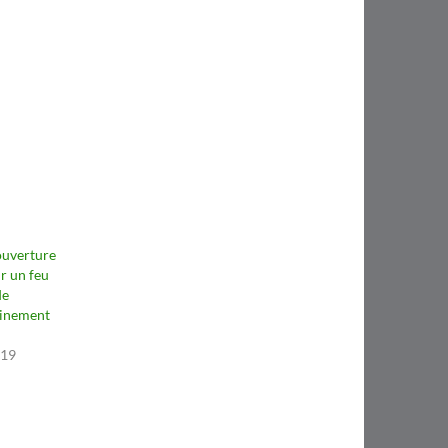
couverture
ur un feu
de
einement
019