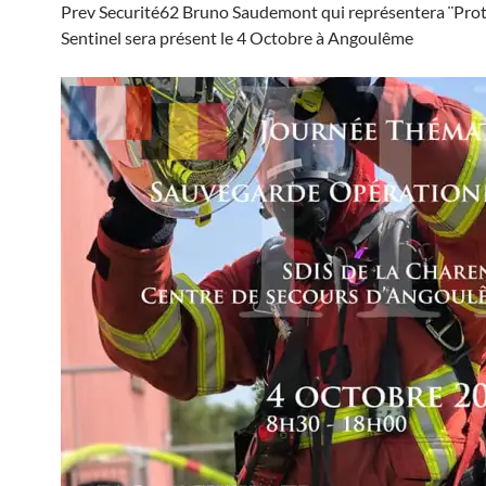
Prev Securité62 Bruno Saudemont qui représentera ¨Pro
Sentinel sera présent le 4 Octobre à Angoulême