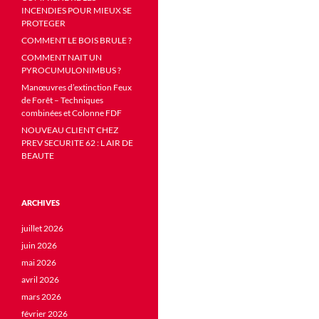
INCENDIES POUR MIEUX SE
PROTEGER
COMMENT LE BOIS BRULE ?
COMMENT NAIT UN
PYROCUMULONIMBUS ?
Manœuvres d’extinction Feux
de Forêt – Techniques
combinées et Colonne FDF
NOUVEAU CLIENT CHEZ
PREV SECURITE 62 : L AIR DE
BEAUTE
ARCHIVES
juillet 2026
juin 2026
mai 2026
avril 2026
mars 2026
février 2026