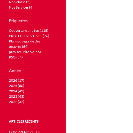
Non classé (5)
Nos Services (4)
Étiquettes
Couverture anti feu (118)
PROTECH SENTINEL (76)
Plan sauvegarde des
oeuvres (69)
prev securite 62 (56)
PSO (54)
Année
2026 (17)
2025 (80)
2024 (42)
2023 (43)
2022 (32)
ARTICLES RÉCENTS
COMPRENDRE LES