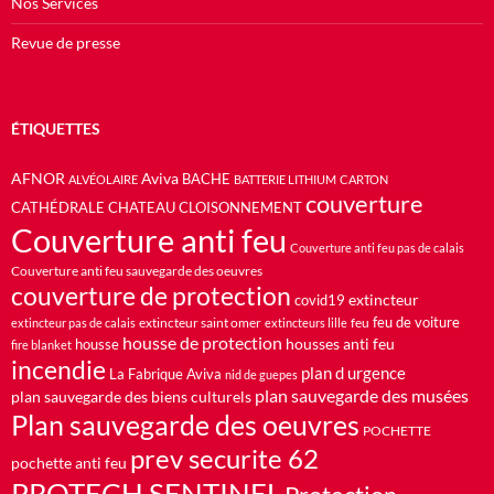
Nos Services
Revue de presse
ÉTIQUETTES
AFNOR
Aviva
BACHE
ALVÉOLAIRE
BATTERIE LITHIUM
CARTON
couverture
CATHÉDRALE
CHATEAU
CLOISONNEMENT
Couverture anti feu
Couverture anti feu pas de calais
Couverture anti feu sauvegarde des oeuvres
couverture de protection
extincteur
covid19
feu de voiture
extincteur saint omer
feu
extincteur pas de calais
extincteurs lille
housse de protection
housses anti feu
housse
fire blanket
incendie
plan d urgence
La Fabrique Aviva
nid de guepes
plan sauvegarde des musées
plan sauvegarde des biens culturels
Plan sauvegarde des oeuvres
POCHETTE
prev securite 62
pochette anti feu
PROTECH SENTINEL