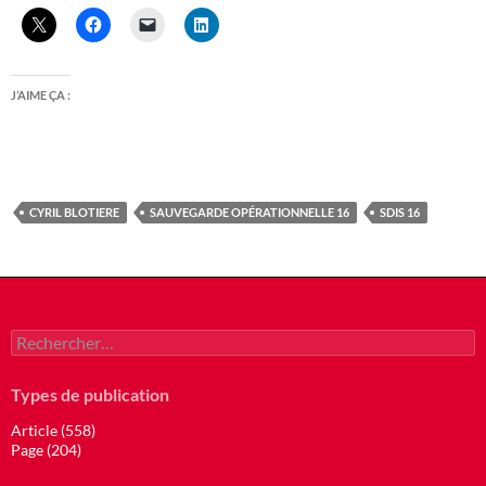
J’AIME ÇA :
CYRIL BLOTIERE
SAUVEGARDE OPÉRATIONNELLE 16
SDIS 16
Rechercher :
Types de publication
Article (558)
Page (204)