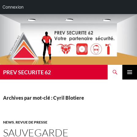
Connexion
Aller
au
contenu
Recherche
PREV SECURITE 62
MENU
PRINCI
Archives par mot-clé : Cyril Blotiere
NEWS
,
REVUE DE PRESSE
SAUVEGARDE