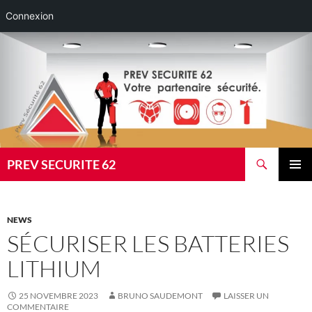
Connexion
Aller
au
contenu
Recherche
PREV SECURITE 62
MENU
PRINCI
NEWS
SÉCURISER LES BATTERIES
LITHIUM
25 NOVEMBRE 2023
BRUNO SAUDEMONT
LAISSER UN
COMMENTAIRE