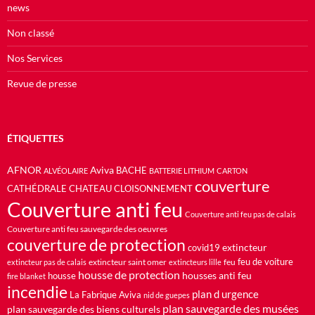
news
Non classé
Nos Services
Revue de presse
ÉTIQUETTES
AFNOR
Aviva
BACHE
ALVÉOLAIRE
BATTERIE LITHIUM
CARTON
couverture
CATHÉDRALE
CHATEAU
CLOISONNEMENT
Couverture anti feu
Couverture anti feu pas de calais
Couverture anti feu sauvegarde des oeuvres
couverture de protection
extincteur
covid19
feu de voiture
extincteur saint omer
feu
extincteur pas de calais
extincteurs lille
housse de protection
housses anti feu
housse
fire blanket
incendie
plan d urgence
La Fabrique Aviva
nid de guepes
plan sauvegarde des musées
plan sauvegarde des biens culturels