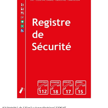
Kit Sérénité (- de 120 m2 + risque électrique) 320€ HT