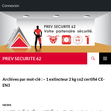
Connexion
Aller
au
contenu
Recherche
PREV SECURITE 62
MENU
PRINCI
Archives par mot-clé : – 1 extincteur 2 kg co2 certifié CE-
EN3
NEWS