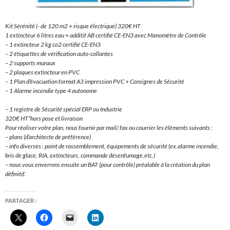
Kit Sérénité (- de 120 m2 + risque électrique) 320€ HT
1 extincteur 6 litres eau + additif AB certifié CE-EN3 avec Manomètre de Contrôle
– 1 extincteur 2 kg co2 certifié CE-EN3
– 2 étiquettes de vérification auto-collantes
– 2 supports muraux
– 2 plaques extincteur en PVC
– 1 Plan d’évacuation format A3 impression PVC + Consignes de Sécurité
– 1 Alarme incendie type 4 autonome
– 1 registre de Sécurité spécial ERP ou Industrie
320€ HT*hors pose et livraison
Pour réaliser votre plan, nous fournir par mail/ fax ou courrier les éléments suivants :
– plans (d’architecte de préférence)
– info diverses : point de rassemblement, équipements de sécurité (ex.alarme incendie,
bris de glace, RIA, extincteurs, commande désenfumage,etc.)
– nous vous enverrons ensuite un BAT (pour contrôle) préalable à la création du plan
définitif.
PARTAGER :