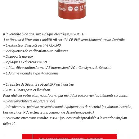
Kit Sérénité (- de 120 m2 + risque électrique) 320€ HT
1 extincteur 6 litres eau + additif AB certifié CE-EN3 avec Manomètre de Contrôle
– 1 extincteur 2 kg co2 certifié CE-EN3
– 2 étiquettes de vérification auto-collantes
– 2 supports muraux
– 2 plaques extincteur en PVC
– 1 Plan d’évacuation format A3 impression PVC + Consignes de Sécurité
– 1 Alarme incendie type 4 autonome
– 1 registre de Sécurité spécial ERP ou Industrie
320€ HT*hors pose et livraison
Pour réaliser votre plan, nous fournir par mail/ fax ou courrier les éléments suivants :
– plans (d’architecte de préférence)
– info diverses : point de rassemblement, équipements de sécurité (ex.alarme incendie,
bris de glace, RIA, extincteurs, commande désenfumage,etc.)
– nous vous enverrons ensuite un BAT (pour contrôle) préalable à la création du plan
définitif.