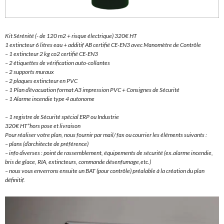
Kit Sérénité (- de 120 m2 + risque électrique) 320€ HT
1 extincteur 6 litres eau + additif AB certifié CE-EN3 avec Manomètre de Contrôle
– 1 extincteur 2 kg co2 certifié CE-EN3
– 2 étiquettes de vérification auto-collantes
– 2 supports muraux
– 2 plaques extincteur en PVC
– 1 Plan d’évacuation format A3 impression PVC + Consignes de Sécurité
– 1 Alarme incendie type 4 autonome
– 1 registre de Sécurité spécial ERP ou Industrie
320€ HT*hors pose et livraison
Pour réaliser votre plan, nous fournir par mail/ fax ou courrier les éléments suivants :
– plans (d’architecte de préférence)
– info diverses : point de rassemblement, équipements de sécurité (ex.alarme incendie,
bris de glace, RIA, extincteurs, commande désenfumage,etc.)
– nous vous enverrons ensuite un BAT (pour contrôle) préalable à la création du plan
définitif.