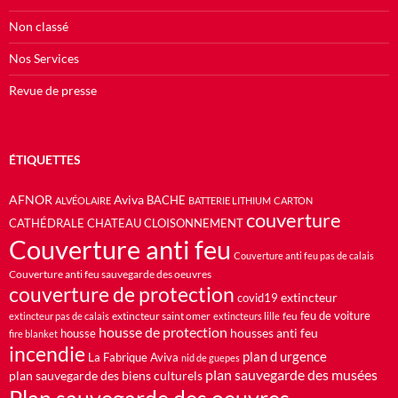
Non classé
Nos Services
Revue de presse
ÉTIQUETTES
AFNOR
Aviva
BACHE
ALVÉOLAIRE
BATTERIE LITHIUM
CARTON
couverture
CATHÉDRALE
CHATEAU
CLOISONNEMENT
Couverture anti feu
Couverture anti feu pas de calais
Couverture anti feu sauvegarde des oeuvres
couverture de protection
extincteur
covid19
feu de voiture
extincteur saint omer
feu
extincteur pas de calais
extincteurs lille
housse de protection
housses anti feu
housse
fire blanket
incendie
plan d urgence
La Fabrique Aviva
nid de guepes
plan sauvegarde des musées
plan sauvegarde des biens culturels
Plan sauvegarde des oeuvres