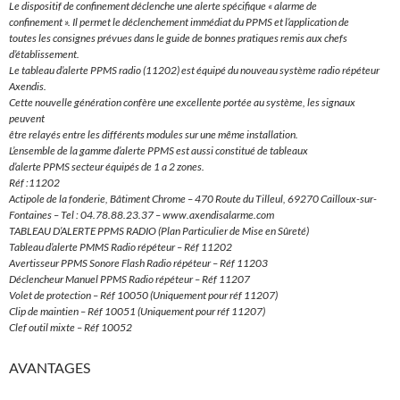
Le dispositif de confinement déclenche une alerte spécifique « alarme de
confinement ». Il permet le déclenchement immédiat du PPMS et l’application de
toutes les consignes prévues dans le guide de bonnes pratiques remis aux chefs
d’établissement.
Le tableau d’alerte PPMS radio (11202) est équipé du nouveau système radio répéteur
Axendis.
Cette nouvelle génération confère une excellente portée au système, les signaux
peuvent
être relayés entre les différents modules sur une même installation.
L’ensemble de la gamme d’alerte PPMS est aussi constitué de tableaux
d’alerte PPMS secteur équipés de 1 a 2 zones.
Réf :11202
Actipole de la fonderie, Bâtiment Chrome – 470 Route du Tilleul, 69270 Cailloux-sur-
Fontaines – Tel : 04.78.88.23.37 – www.axendisalarme.com
TABLEAU D’ALERTE PPMS RADIO (Plan Particulier de Mise en Sûreté)
Tableau d’alerte PMMS Radio répéteur – Réf 11202
Avertisseur PPMS Sonore Flash Radio répéteur – Réf 11203
Déclencheur Manuel PPMS Radio répéteur – Réf 11207
Volet de protection – Réf 10050 (Uniquement pour réf 11207)
Clip de maintien – Réf 10051 (Uniquement pour réf 11207)
Clef outil mixte – Réf 10052
AVANTAGES