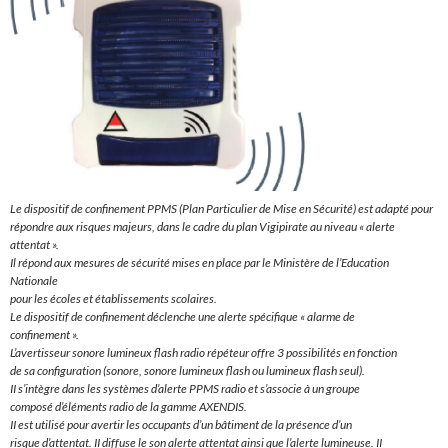
Le dispositif de confinement PPMS (Plan Particulier de Mise en Sécurité) est adapté pour
répondre aux risques majeurs, dans le cadre du plan Vigipirate au niveau « alerte
attentat ».
Il répond aux mesures de sécurité mises en place par le Ministère de l’Education
Nationale
pour les écoles et établissements scolaires.
Le dispositif de confinement déclenche une alerte spécifique « alarme de
confinement ».
L’avertisseur sonore lumineux flash radio répéteur offre 3 possibilités en fonction
de sa configuration (sonore, sonore lumineux flash ou lumineux flash seul).
II s’intègre dans les systèmes d’alerte PPMS radio et s’associe à un groupe
composé d’éléments radio de la gamme AXENDIS.
II est utilisé pour avertir les occupants d’un bâtiment de la présence d’un
risque d’attentat. II diffuse le son alerte attentat ainsi que l’alerte lumineuse. II