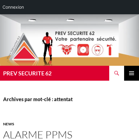
Connexion
Aller
au
contenu
Recherche
PREV SECURITE 62
MENU
PRINCI
Archives par mot-clé : attentat
NEWS
ALARME PPMS