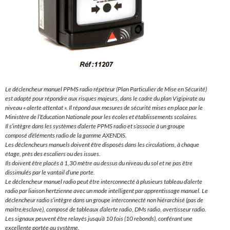
Le déclencheur manuel PPMS radio répéteur (Plan Particulier de Mise en Sécurité)
est adapté pour répondre aux risques majeurs, dans le cadre du plan Vigipirate au
niveau « alerte attentat ». Il répond aux mesures de sécurité mises en place par le
Ministère de l’Education Nationale pour les écoles et établissements scolaires.
Il s’intègre dans les systèmes d’alerte PPMS radio et s’associe à un groupe
composé d’éléments radio de la gamme AXENDIS.
Les déclencheurs manuels doivent être disposés dans les circulations, à chaque
étage, près des escaliers ou des issues.
Ils doivent être placés à 1,30 mètre au dessus du niveau du sol et ne pas être
dissimulés par le vantail d’une porte.
Le déclencheur manuel radio peut être interconnecté à plusieurs tableau d’alerte
radio par liaison hertzienne avec un mode intelligent par apprentissage manuel. Le
déclencheur radio s’intègre dans un groupe interconnecté non hiérarchisé (pas de
maitre/esclave), composé de tableaux d’alerte radio, DMs radio, avertisseur radio.
Les signaux peuvent être relayés jusqu’à 10 fois (10 rebonds), conférant une
excellente portée au système.