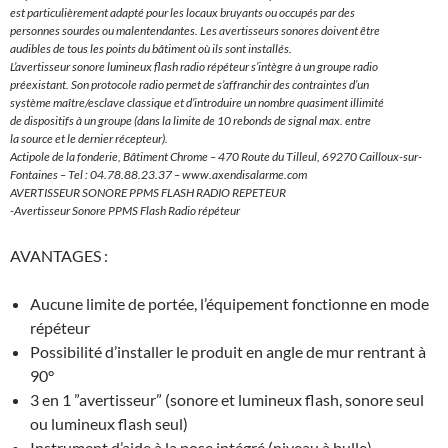
est particulièrement adapté pour les locaux bruyants ou occupés par des
personnes sourdes ou malentendantes. Les avertisseurs sonores doivent être
audibles de tous les points du bâtiment où ils sont installés.
L’avertisseur sonore lumineux flash radio répéteur s’intègre à un groupe radio
préexistant. Son protocole radio permet de s’affranchir des contraintes d’un
système maître/esclave classique et d’introduire un nombre quasiment illimité
de dispositifs à un groupe (dans la limite de 10 rebonds de signal max. entre
la source et le dernier récepteur).
Actipole de la fonderie, Bâtiment Chrome – 470 Route du Tilleul, 69270 Cailloux-sur-
Fontaines – Tel : 04.78.88.23.37 – www.axendisalarme.com
AVERTISSEUR SONORE PPMS FLASH RADIO REPETEUR
-Avertisseur Sonore PPMS Flash Radio répéteur
AVANTAGES :
Aucune limite de portée, l’équipement fonctionne en mode
répéteur
Possibilité d’installer le produit en angle de mur rentrant à
90°
3 en 1 ”avertisseur” (sonore et lumineux flash, sonore seul
ou lumineux flash seul)
Instrument d’aide à la pose intégré (niveau à bulle)