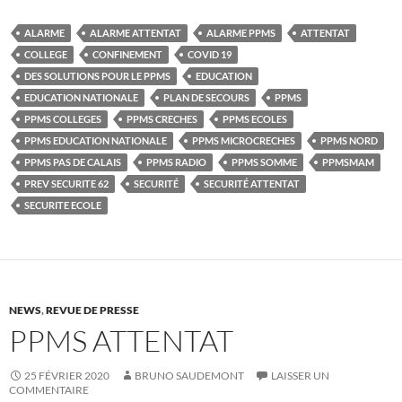
ALARME
ALARME ATTENTAT
ALARME PPMS
ATTENTAT
COLLEGE
CONFINEMENT
COVID 19
DES SOLUTIONS POUR LE PPMS
EDUCATION
EDUCATION NATIONALE
PLAN DE SECOURS
PPMS
PPMS COLLEGES
PPMS CRECHES
PPMS ECOLES
PPMS EDUCATION NATIONALE
PPMS MICROCRECHES
PPMS NORD
PPMS PAS DE CALAIS
PPMS RADIO
PPMS SOMME
PPMSMAM
PREV SECURITE 62
SECURITÉ
SECURITÉ ATTENTAT
SECURITE ECOLE
NEWS
,
REVUE DE PRESSE
PPMS ATTENTAT
25 FÉVRIER 2020
BRUNO SAUDEMONT
LAISSER UN
COMMENTAIRE