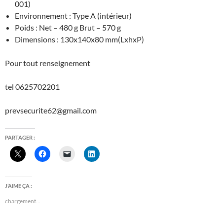
001)
Environnement : Type A (intérieur)
Poids : Net – 480 g Brut – 570 g
Dimensions : 130x140x80 mm(LxhxP)
Pour tout renseignement
tel 0625702201
prevsecurite62@gmail.com
PARTAGER :
J’AIME ÇA :
chargement…