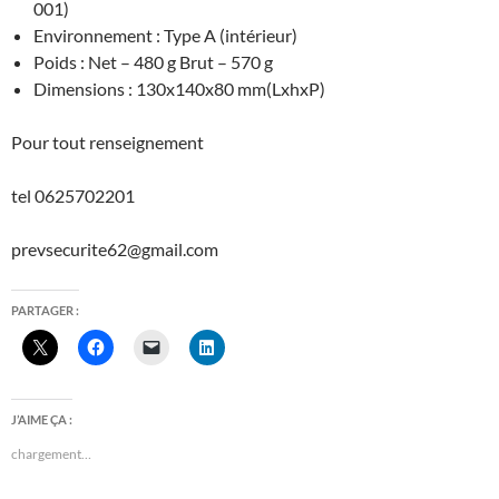
001)
Environnement : Type A (intérieur)
Poids : Net – 480 g Brut – 570 g
Dimensions : 130x140x80 mm(LxhxP)
Pour tout renseignement
tel 0625702201
prevsecurite62@gmail.com
PARTAGER :
J’AIME ÇA :
chargement…