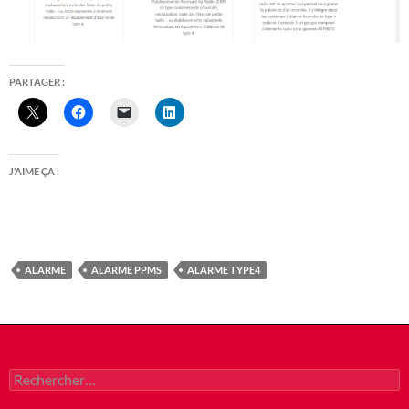
PARTAGER :
J’AIME ÇA :
ALARME
ALARME PPMS
ALARME TYPE4
Rechercher :