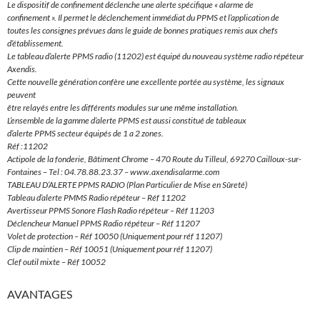
Le dispositif de confinement déclenche une alerte spécifique « alarme de
confinement ». Il permet le déclenchement immédiat du PPMS et l’application de
toutes les consignes prévues dans le guide de bonnes pratiques remis aux chefs
d’établissement.
Le tableau d’alerte PPMS radio (11202) est équipé du nouveau système radio répéteur
Axendis.
Cette nouvelle génération confère une excellente portée au système, les signaux
peuvent
être relayés entre les différents modules sur une même installation.
L’ensemble de la gamme d’alerte PPMS est aussi constitué de tableaux
d’alerte PPMS secteur équipés de 1 a 2 zones.
Réf :11202
Actipole de la fonderie, Bâtiment Chrome – 470 Route du Tilleul, 69270 Cailloux-sur-
Fontaines – Tel : 04.78.88.23.37 – www.axendisalarme.com
TABLEAU D’ALERTE PPMS RADIO (Plan Particulier de Mise en Sûreté)
Tableau d’alerte PMMS Radio répéteur – Réf 11202
Avertisseur PPMS Sonore Flash Radio répéteur – Réf 11203
Déclencheur Manuel PPMS Radio répéteur – Réf 11207
Volet de protection – Réf 10050 (Uniquement pour réf 11207)
Clip de maintien – Réf 10051 (Uniquement pour réf 11207)
Clef outil mixte – Réf 10052
AVANTAGES