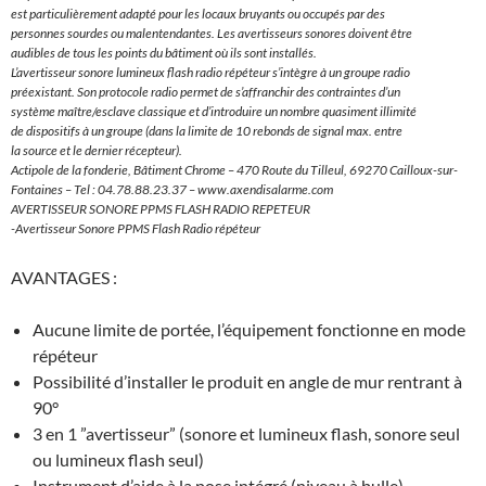
est particulièrement adapté pour les locaux bruyants ou occupés par des
personnes sourdes ou malentendantes. Les avertisseurs sonores doivent être
audibles de tous les points du bâtiment où ils sont installés.
L’avertisseur sonore lumineux flash radio répéteur s’intègre à un groupe radio
préexistant. Son protocole radio permet de s’affranchir des contraintes d’un
système maître/esclave classique et d’introduire un nombre quasiment illimité
de dispositifs à un groupe (dans la limite de 10 rebonds de signal max. entre
la source et le dernier récepteur).
Actipole de la fonderie, Bâtiment Chrome – 470 Route du Tilleul, 69270 Cailloux-sur-
Fontaines – Tel : 04.78.88.23.37 – www.axendisalarme.com
AVERTISSEUR SONORE PPMS FLASH RADIO REPETEUR
-Avertisseur Sonore PPMS Flash Radio répéteur
AVANTAGES :
Aucune limite de portée, l’équipement fonctionne en mode
répéteur
Possibilité d’installer le produit en angle de mur rentrant à
90°
3 en 1 ”avertisseur” (sonore et lumineux flash, sonore seul
ou lumineux flash seul)
Instrument d’aide à la pose intégré (niveau à bulle)