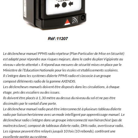
Le déclencheur manuel PPMS radio répéteur (Plan Particulier de Mise en Sécurité)
est adapté pour répondre aux risques majeurs, dans le cadre du plan Vigipirate au
niveau « alerte attentat ». Il répond aux mesures de sécurité mises en place par le
Ministère de l’Education Nationale pour les écoles et établissements scolaires.
Il s’intègre dans les systèmes d’alerte PPMS radio et s’associe à un groupe
composé d’éléments radio de la gamme AXENDIS.
Les déclencheurs manuels doivent être disposés dans les circulations, à chaque
étage, près des escaliers ou des issues.
Ils doivent être placés à 1,30 mètre au dessus du niveau du sol et ne pas être
dissimulés par le vantail d’une porte.
Le déclencheur manuel radio peut être interconnecté à plusieurs tableau d’alerte
radio par liaison hertzienne avec un mode intelligent par apprentissage manuel. Le
déclencheur radio s’intègre dans un groupe interconnecté non hiérarchisé (pas de
maitre/esclave), composé de tableaux d’alerte radio, DMs radio, avertisseur radio.
Les signaux peuvent être relayés jusqu’à 10 fois (10 rebonds), conférant une
excellente portée au système.