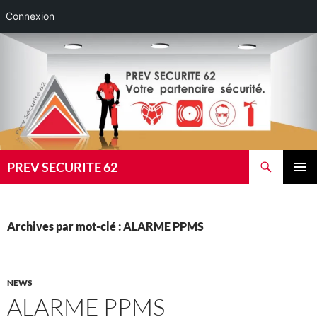
Connexion
Aller
au
contenu
Recherche
PREV SECURITE 62
MENU
PRINCI
Archives par mot-clé : ALARME PPMS
NEWS
ALARME PPMS