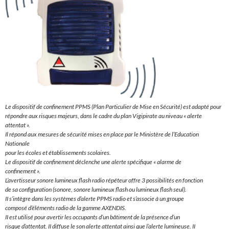
Le dispositif de confinement PPMS (Plan Particulier de Mise en Sécurité) est adapté pour
répondre aux risques majeurs, dans le cadre du plan Vigipirate au niveau « alerte
attentat ».
Il répond aux mesures de sécurité mises en place par le Ministère de l’Education
Nationale
pour les écoles et établissements scolaires.
Le dispositif de confinement déclenche une alerte spécifique « alarme de
confinement ».
L’avertisseur sonore lumineux flash radio répéteur offre 3 possibilités en fonction
de sa configuration (sonore, sonore lumineux flash ou lumineux flash seul).
II s’intègre dans les systèmes d’alerte PPMS radio et s’associe à un groupe
composé d’éléments radio de la gamme AXENDIS.
II est utilisé pour avertir les occupants d’un bâtiment de la présence d’un
risque d’attentat. II diffuse le son alerte attentat ainsi que l’alerte lumineuse. II