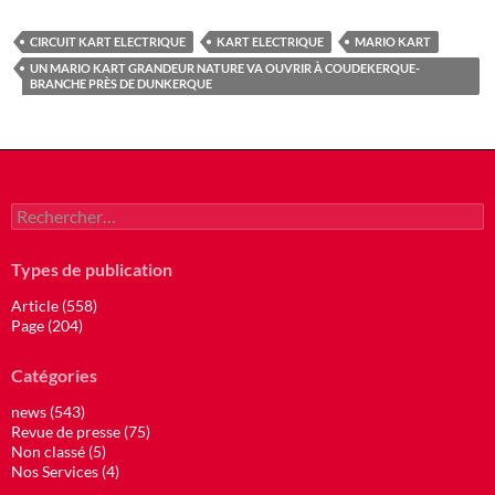
CIRCUIT KART ELECTRIQUE
KART ELECTRIQUE
MARIO KART
UN MARIO KART GRANDEUR NATURE VA OUVRIR À COUDEKERQUE-
BRANCHE PRÈS DE DUNKERQUE
Rechercher :
Types de publication
Article (558)
Page (204)
Catégories
news (543)
Revue de presse (75)
Non classé (5)
Nos Services (4)