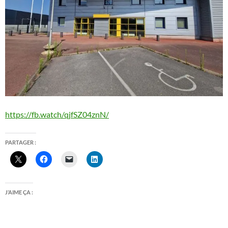
https://fb.watch/qjfSZ04znN/
PARTAGER :
J’AIME ÇA :