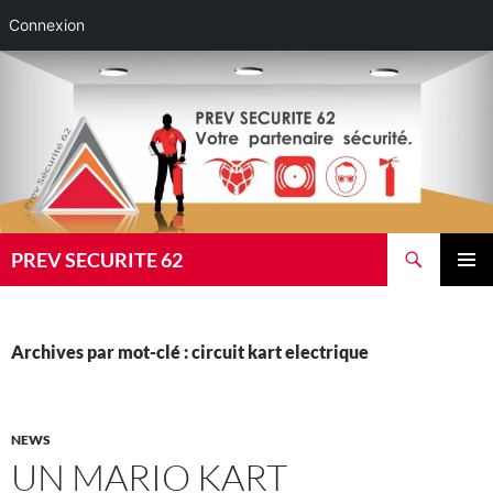
Connexion
Aller
au
contenu
Recherche
PREV SECURITE 62
MENU
PRINCI
Archives par mot-clé : circuit kart electrique
NEWS
UN MARIO KART