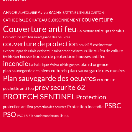
AFNOR
Aviva
BACHE
ALVÉOLAIRE
BATTERIE LITHIUM
CARTON
couverture
CATHÉDRALE
CHATEAU
CLOISONNEMENT
Couverture anti feu
Couverture anti feu pas de calais
Couverture anti feu sauvegarde des oeuvres
couverture de protection
extincteur
covid19
feu de voiture
extincteur saint omer
feu
extincteur pas de calais
extincteurs lille
housse de protection
housses anti feu
housse
fire blanket
incendie
plan d urgence
La Fabrique Aviva
nid de guepes
plan sauvegarde des musées
plan sauvegarde des biens culturels
Plan sauvegarde des oeuvres
POCHETTE
prev securite 62
pochette anti feu
PROTECH SENTINEL
Protection
PSBC
Protection incendie
protection antifeu
protection des oeuvres
PSO
PSO18.FR
tissus
saudemont bruno