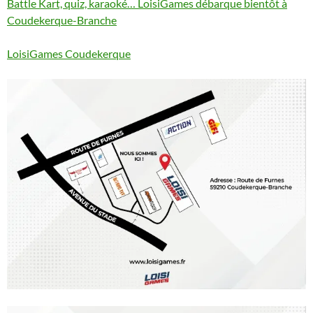
Battle Kart, quiz, karaoké… LoisiGames débarque bientôt à
Coudekerque-Branche
LoisiGames Coudekerque