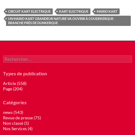
CIRCUIT KART ELECTRIQUE
KART ELECTRIQUE
MARIO KART
UN MARIO KART GRANDEUR NATURE VA OUVRIR À COUDEKERQUE-
BRANCHE PRÈS DE DUNKERQUE
Rechercher :
Types de publication
Article (558)
Page (204)
Catégories
news (543)
Revue de presse (75)
Non classé (5)
Nos Services (4)