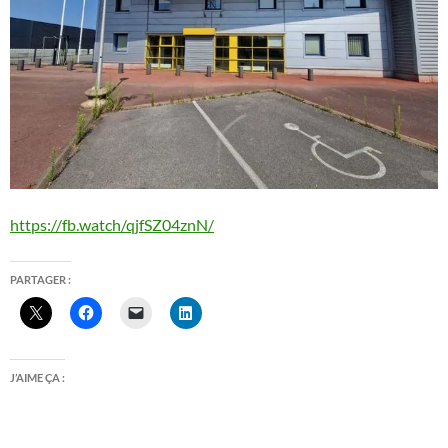
https://fb.watch/qjfSZ04znN/
PARTAGER :
J’AIME ÇA :