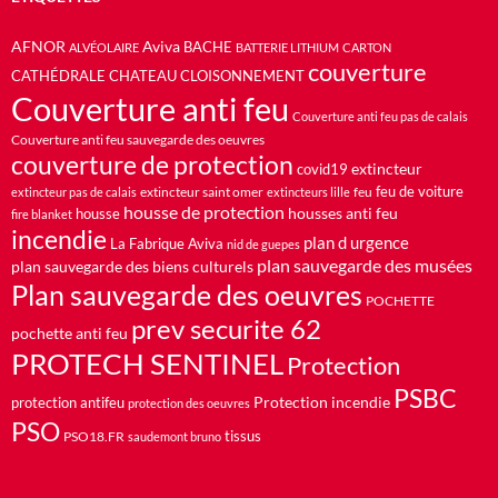
AFNOR
Aviva
BACHE
ALVÉOLAIRE
BATTERIE LITHIUM
CARTON
couverture
CATHÉDRALE
CHATEAU
CLOISONNEMENT
Couverture anti feu
Couverture anti feu pas de calais
Couverture anti feu sauvegarde des oeuvres
couverture de protection
extincteur
covid19
feu de voiture
extincteur saint omer
feu
extincteur pas de calais
extincteurs lille
housse de protection
housses anti feu
housse
fire blanket
incendie
plan d urgence
La Fabrique Aviva
nid de guepes
plan sauvegarde des musées
plan sauvegarde des biens culturels
Plan sauvegarde des oeuvres
POCHETTE
prev securite 62
pochette anti feu
PROTECH SENTINEL
Protection
PSBC
Protection incendie
protection antifeu
protection des oeuvres
PSO
PSO18.FR
tissus
saudemont bruno