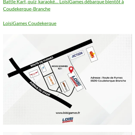
Battle Kart, quiz, karaoké… LoisiGames débarque bientôt à
Coudekerque-Branche
LoisiGames Coudekerque