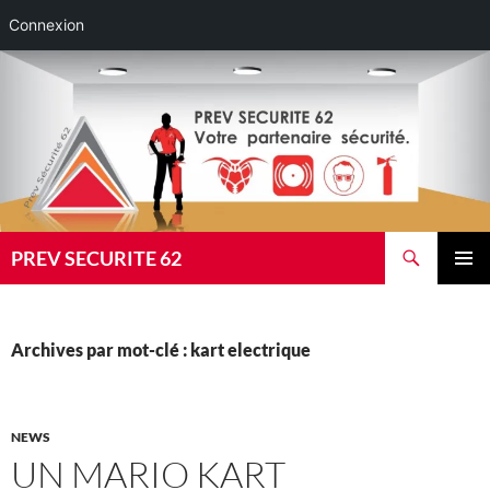
Connexion
Aller
au
contenu
Recherche
PREV SECURITE 62
MENU
PRINCI
Archives par mot-clé : kart electrique
NEWS
UN MARIO KART