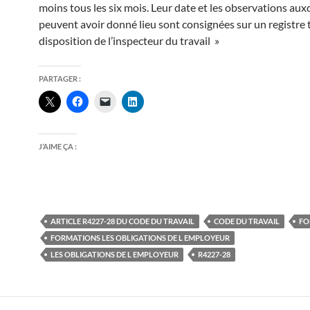
moins tous les six mois. Leur date et les observations auxq
peuvent avoir donné lieu sont consignées sur un registre t
disposition de l’inspecteur du travail »
PARTAGER :
J’AIME ÇA :
ARTICLE R4227-28 DU CODE DU TRAVAIL
CODE DU TRAVAIL
FO
FORMATIONS LES OBLIGATIONS DE L EMPLOYEUR
LES OBLIGATIONS DE L EMPLOYEUR
R4227-28