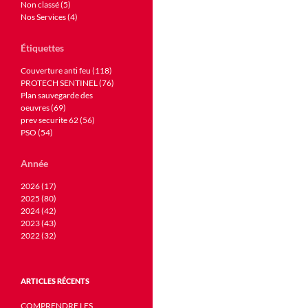
Non classé (5)
Nos Services (4)
Étiquettes
Couverture anti feu (118)
PROTECH SENTINEL (76)
Plan sauvegarde des
oeuvres (69)
prev securite 62 (56)
PSO (54)
Année
2026 (17)
2025 (80)
2024 (42)
2023 (43)
2022 (32)
ARTICLES RÉCENTS
COMPRENDRE LES