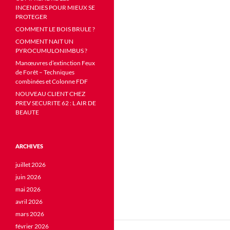
INCENDIES POUR MIEUX SE
PROTEGER
COMMENT LE BOIS BRULE ?
COMMENT NAIT UN
PYROCUMULONIMBUS ?
Manœuvres d’extinction Feux
de Forêt – Techniques
combinées et Colonne FDF
NOUVEAU CLIENT CHEZ
PREV SECURITE 62 : L AIR DE
BEAUTE
ARCHIVES
juillet 2026
juin 2026
mai 2026
avril 2026
mars 2026
février 2026