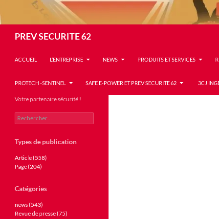
Recherche
PREV SECURITE 62
ACCUEIL
L’ENTREPRISE
NEWS
PRODUITS ET SERVICES
R
PROTECH -SENTINEL
SAFE E-POWER ET PREV SECURITE 62
3CJ ING
Votre partenaire sécurité !
Rechercher :
Types de publication
Article (558)
Page (204)
Catégories
news (543)
Revue de presse (75)