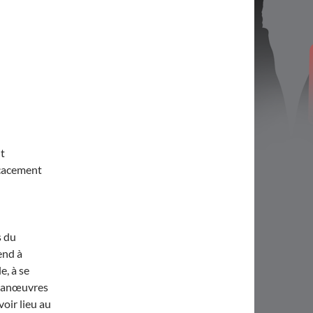
t
icacement
s du
end à
e, à se
 manœuvres
oir lieu au