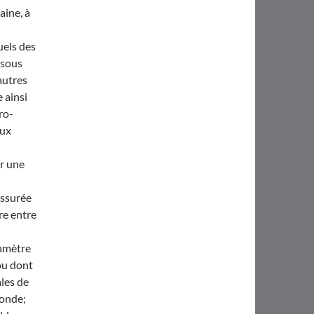
aine, à
uels des
 sous
autres
 ainsi
ro-
aux
ar une
assurée
re entre
iamètre
ou dont
ales de
conde;