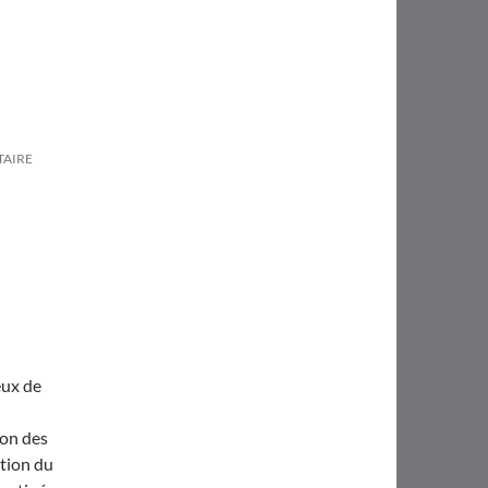
TAIRE
eux de
ion des
ation du