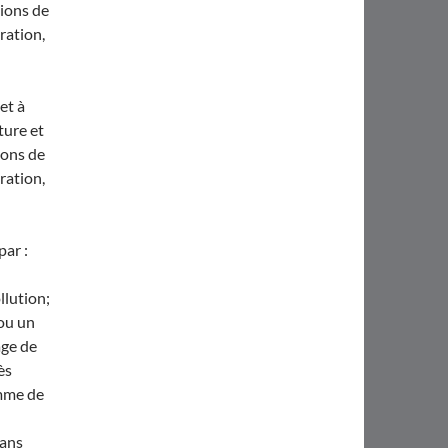
ions de
ération,
 et à
ture et
ions de
ération,
par :
ollution;
 ou un
age de
ès
mme de
dans