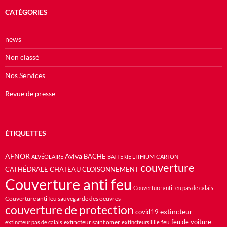
CATÉGORIES
news
Non classé
Nos Services
Revue de presse
ÉTIQUETTES
AFNOR
Aviva
BACHE
ALVÉOLAIRE
BATTERIE LITHIUM
CARTON
couverture
CATHÉDRALE
CHATEAU
CLOISONNEMENT
Couverture anti feu
Couverture anti feu pas de calais
Couverture anti feu sauvegarde des oeuvres
couverture de protection
extincteur
covid19
feu de voiture
extincteur saint omer
feu
extincteur pas de calais
extincteurs lille