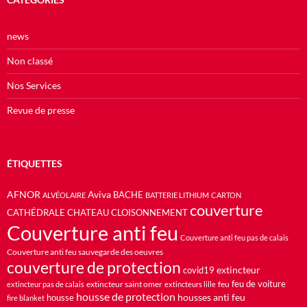
news
Non classé
Nos Services
Revue de presse
ÉTIQUETTES
AFNOR
Aviva
BACHE
ALVÉOLAIRE
BATTERIE LITHIUM
CARTON
couverture
CATHÉDRALE
CHATEAU
CLOISONNEMENT
Couverture anti feu
Couverture anti feu pas de calais
Couverture anti feu sauvegarde des oeuvres
couverture de protection
extincteur
covid19
feu de voiture
extincteur saint omer
feu
extincteur pas de calais
extincteurs lille
housse de protection
housses anti feu
housse
fire blanket