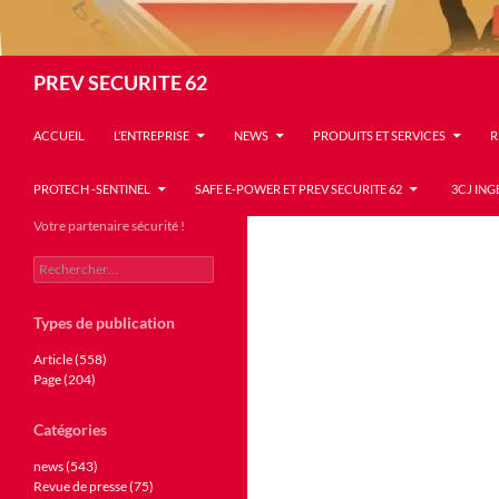
Recherche
PREV SECURITE 62
ACCUEIL
L’ENTREPRISE
NEWS
PRODUITS ET SERVICES
R
PROTECH -SENTINEL
SAFE E-POWER ET PREV SECURITE 62
3CJ ING
Votre partenaire sécurité !
Rechercher :
Types de publication
Article (558)
Page (204)
Catégories
news (543)
Revue de presse (75)