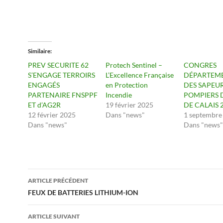
Similaire
PREV SECURITE 62
Protech Sentinel –
CONGRES
S’ENGAGE TERROIRS
L’Excellence Française
DÉPARTEM
ENGAGÉS
en Protection
DES SAPEU
PARTENAIRE FNSPPF
Incendie
POMPIERS 
ET d’AG2R
19 février 2025
DE CALAIS 
12 février 2025
Dans "news"
1 septembre
Dans "news"
Dans "news"
Navigation
ARTICLE PRÉCÉDENT
des
FEUX DE BATTERIES LITHIUM-ION
articles
ARTICLE SUIVANT