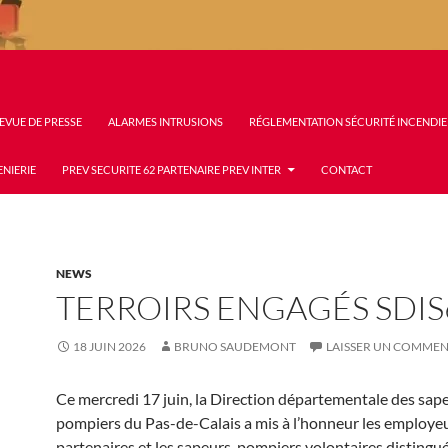
EVUE DE PRESSE
ALARMES INTRUSIONS
RÉGLEMENTATION SÉCURITÉ INCENDIE
ENIERIE
PREV SECURITE 62 PARTENAIRE PREV INTER
CONTACT
NEWS
TERROIRS ENGAGÉS SDIS
18 JUIN 2026
BRUNO SAUDEMONT
LAISSER UN COMMEN
Ce mercredi 17 juin, la Direction départementale des sap
pompiers du Pas-de-Calais a mis à l’honneur les employe
partenaires et les sapeurs-pompiers volontaires distingué