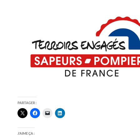
PARTAGER :
J’AIME ÇA :