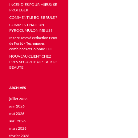
INCENDIES POUR MIEUX SE
PROTEGER
COMMENT LE BOIS BRULE ?
COMMENT NAIT UN
PYROCUMULONIMBUS ?
Manœuvres d’extinction Feux
de Forêt – Techniques
combinées et Colonne FDF
NOUVEAU CLIENT CHEZ
PREV SECURITE 62 : L AIR DE
BEAUTE
ARCHIVES
juillet 2026
juin 2026
mai 2026
avril 2026
mars 2026
février 2026