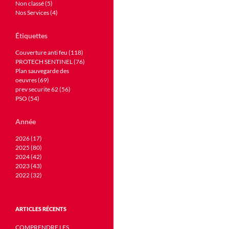
Non classé (5)
Nos Services (4)
Étiquettes
Couverture anti feu (118)
PROTECH SENTINEL (76)
Plan sauvegarde des
oeuvres (69)
prev securite 62 (56)
PSO (54)
Année
2026 (17)
2025 (80)
2024 (42)
2023 (43)
2022 (32)
ARTICLES RÉCENTS
COMPRENDRE LES