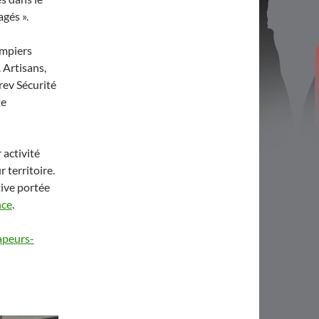
agés ».
ompiers
 Artisans,
rev Sécurité
te
 activité
 territoire.
tive portée
nce
.
apeurs-