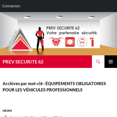
Connexion
Aller
au
contenu
Recherche
PREV SECURITE 62
MENU
PRINCI
Archives par mot-clé : ÉQUIPEMENTS OBLIGATOIRES
POUR LES VÉHICULES PROFESSIONNELS
NEWS