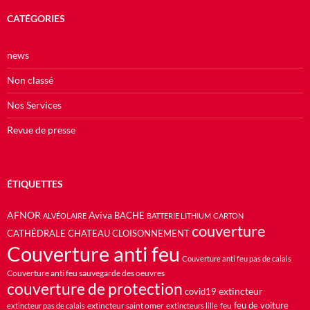
CATÉGORIES
news
Non classé
Nos Services
Revue de presse
ÉTIQUETTES
AFNOR
Aviva
BACHE
ALVÉOLAIRE
BATTERIE LITHIUM
CARTON
couverture
CATHÉDRALE
CHATEAU
CLOISONNEMENT
Couverture anti feu
Couverture anti feu pas de calais
Couverture anti feu sauvegarde des oeuvres
couverture de protection
extincteur
covid19
feu de voiture
extincteur saint omer
feu
extincteur pas de calais
extincteurs lille