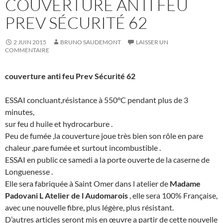
COUVERTURE ANTI FEU
PREV SÉCURITÉ 62
2 JUIN 2015
BRUNO SAUDEMONT
LAISSER UN
COMMENTAIRE
couverture anti feu Prev Sécurité 62
ESSAI concluant,résistance à 550°C pendant plus de 3
minutes,
sur feu d huile et hydrocarbure .
Peu de fumée ,la couverture joue très bien son rôle en pare
chal
eur ,pare fumée et surtout incombustible .
ESSAI en public ce samedi a la porte ouverte de la caserne de
Longuenesse .
Elle sera fabriquée à Saint Omer dans l atelier de
Madame
Padovani L Atelier de l Audomarois
, elle sera 100% Française,
avec une nouvelle fibre, plus légère, plus résistant.
D’autres articles seront mis en œuvre a partir de cette nouvelle