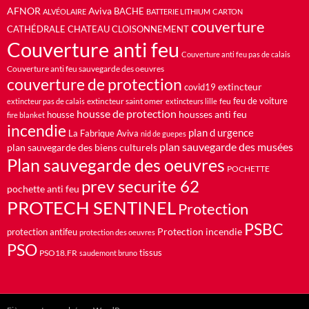
AFNOR
Aviva
BACHE
ALVÉOLAIRE
BATTERIE LITHIUM
CARTON
couverture
CATHÉDRALE
CHATEAU
CLOISONNEMENT
Couverture anti feu
Couverture anti feu pas de calais
Couverture anti feu sauvegarde des oeuvres
couverture de protection
extincteur
covid19
feu de voiture
extincteur saint omer
feu
extincteur pas de calais
extincteurs lille
housse de protection
housses anti feu
housse
fire blanket
incendie
plan d urgence
La Fabrique Aviva
nid de guepes
plan sauvegarde des musées
plan sauvegarde des biens culturels
Plan sauvegarde des oeuvres
POCHETTE
prev securite 62
pochette anti feu
PROTECH SENTINEL
Protection
PSBC
Protection incendie
protection antifeu
protection des oeuvres
PSO
PSO18.FR
tissus
saudemont bruno