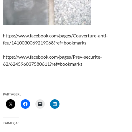
https://www.facebook.com/pages/Couverture-anti-
feu/1410030069219068?ref=bookmarks
https://www.facebook.com/pages/Prev-securite-
62/624596037580611?ref=bookmarks
PARTAGER :
J’AIME ÇA :