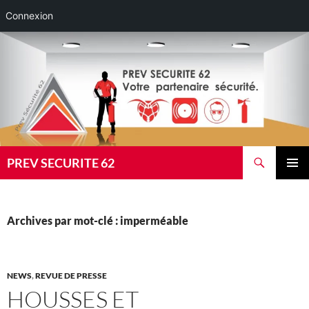
Connexion
Aller
au
contenu
Recherche
PREV SECURITE 62
MENU
PRINCI
Archives par mot-clé : imperméable
NEWS
,
REVUE DE PRESSE
HOUSSES ET