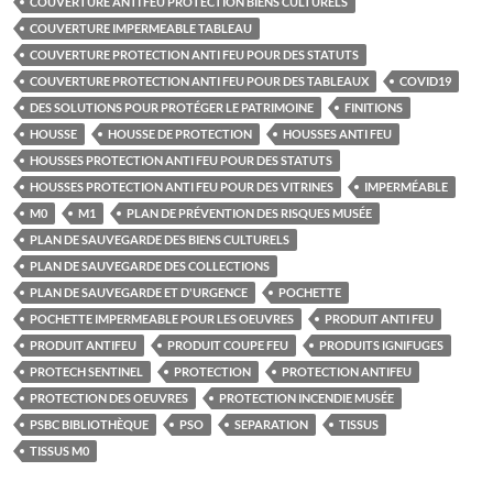
COUVERTURE ANTI FEU PROTECTION BIENS CULTURELS
COUVERTURE IMPERMEABLE TABLEAU
COUVERTURE PROTECTION ANTI FEU POUR DES STATUTS
COUVERTURE PROTECTION ANTI FEU POUR DES TABLEAUX
COVID19
DES SOLUTIONS POUR PROTÉGER LE PATRIMOINE
FINITIONS
HOUSSE
HOUSSE DE PROTECTION
HOUSSES ANTI FEU
HOUSSES PROTECTION ANTI FEU POUR DES STATUTS
HOUSSES PROTECTION ANTI FEU POUR DES VITRINES
IMPERMÉABLE
M0
M1
PLAN DE PRÉVENTION DES RISQUES MUSÉE
PLAN DE SAUVEGARDE DES BIENS CULTURELS
PLAN DE SAUVEGARDE DES COLLECTIONS
PLAN DE SAUVEGARDE ET D'URGENCE
POCHETTE
POCHETTE IMPERMEABLE POUR LES OEUVRES
PRODUIT ANTI FEU
PRODUIT ANTIFEU
PRODUIT COUPE FEU
PRODUITS IGNIFUGES
PROTECH SENTINEL
PROTECTION
PROTECTION ANTIFEU
PROTECTION DES OEUVRES
PROTECTION INCENDIE MUSÉE
PSBC BIBLIOTHÈQUE
PSO
SEPARATION
TISSUS
TISSUS M0