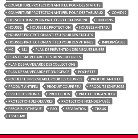
COUVERTURE PROTECTION ANTI FEU POUR DES STATUTS
COUVERTURE PROTECTION ANTI FEU POUR DES TABLEAUX
COVID19
DES SOLUTIONS POUR PROTÉGER LE PATRIMOINE
FINITIONS
HOUSSE
HOUSSE DE PROTECTION
HOUSSES ANTI FEU
HOUSSES PROTECTION ANTI FEU POUR DES STATUTS
HOUSSES PROTECTION ANTI FEU POUR DES VITRINES
IMPERMÉABLE
M0
M1
PLAN DE PRÉVENTION DES RISQUES MUSÉE
PLAN DE SAUVEGARDE DES BIENS CULTURELS
PLAN DE SAUVEGARDE DES COLLECTIONS
PLAN DE SAUVEGARDE ET D'URGENCE
POCHETTE
POCHETTE IMPERMEABLE POUR LES OEUVRES
PRODUIT ANTI FEU
PRODUIT ANTIFEU
PRODUIT COUPE FEU
PRODUITS IGNIFUGES
PROTECH SENTINEL
PROTECTION
PROTECTION ANTIFEU
PROTECTION DES OEUVRES
PROTECTION INCENDIE MUSÉE
PSBC BIBLIOTHÈQUE
PSO
SEPARATION
TISSUS
TISSUS M0