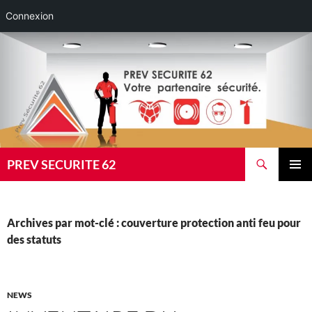
Connexion
Aller
au
contenu
Recherche
PREV SECURITE 62
MENU
PRINCI
Archives par mot-clé : couverture protection anti feu pour
des statuts
NEWS