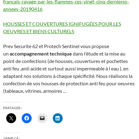
francais-ravage-par-les-flammes-ces-vingt-cinq-dernieres-
annees-20190416
HOUSSES ET COUVERTURES IGNIFUGÉES POUR LES
OEUVRES ET BIENS CULTURELS
Prev Securite 62 et Protech Sentinel vous propose
un
accompagnement technique
dans l’étude et la mise au
point de confections (de housses, couvertures et pochettes
anti feu ,anti acide et surtout aussi impermeable à l eau ), en
adaptant nos solutions à chaque spécificité. Nous réalisons la
confection de vos housses de protection anti feu pour oeuvres
(tableaux, vitrines, armoires …
PARTAGER :
J’AIME ÇA :