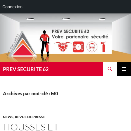
Connexion
Aller
au
contenu
Recherche
PREV SECURITE 62
MENU
PRINCI
Archives par mot-clé : M0
NEWS
,
REVUE DE PRESSE
HOUSSES ET