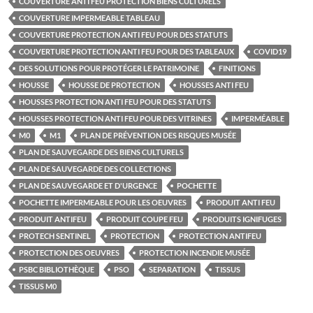
COUVERTURE ANTI FEU PROTECTION BIENS CULTURELS
COUVERTURE IMPERMEABLE TABLEAU
COUVERTURE PROTECTION ANTI FEU POUR DES STATUTS
COUVERTURE PROTECTION ANTI FEU POUR DES TABLEAUX
COVID19
DES SOLUTIONS POUR PROTÉGER LE PATRIMOINE
FINITIONS
HOUSSE
HOUSSE DE PROTECTION
HOUSSES ANTI FEU
HOUSSES PROTECTION ANTI FEU POUR DES STATUTS
HOUSSES PROTECTION ANTI FEU POUR DES VITRINES
IMPERMÉABLE
M0
M1
PLAN DE PRÉVENTION DES RISQUES MUSÉE
PLAN DE SAUVEGARDE DES BIENS CULTURELS
PLAN DE SAUVEGARDE DES COLLECTIONS
PLAN DE SAUVEGARDE ET D'URGENCE
POCHETTE
POCHETTE IMPERMEABLE POUR LES OEUVRES
PRODUIT ANTI FEU
PRODUIT ANTIFEU
PRODUIT COUPE FEU
PRODUITS IGNIFUGES
PROTECH SENTINEL
PROTECTION
PROTECTION ANTIFEU
PROTECTION DES OEUVRES
PROTECTION INCENDIE MUSÉE
PSBC BIBLIOTHÈQUE
PSO
SEPARATION
TISSUS
TISSUS M0