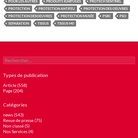
POUR LES AUTRES
PRODUITS IGNIFUGES
PROTECH SENTINEL
PROTECTION
PROTECTION ANTIFEU
PROTECTION DES OEUVRES
PROTECTION DESOEUVRES
PROTECTION MUSÉE
PSBC
PSO
SEPARATION
TISSUS
TISSUS M0
Rechercher :
Types de publication
Article (558)
Page (204)
Catégories
news (543)
Revue de presse (75)
Non classé (5)
Nos Services (4)