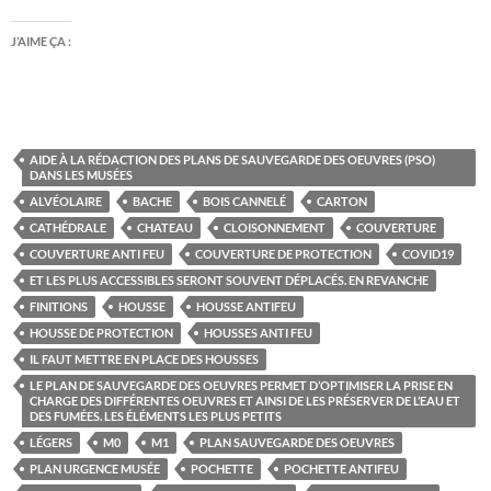
J’AIME ÇA :
AIDE À LA RÉDACTION DES PLANS DE SAUVEGARDE DES OEUVRES (PSO)
DANS LES MUSÉES
ALVÉOLAIRE
BACHE
BOIS CANNELÉ
CARTON
CATHÉDRALE
CHATEAU
CLOISONNEMENT
COUVERTURE
COUVERTURE ANTI FEU
COUVERTURE DE PROTECTION
COVID19
ET LES PLUS ACCESSIBLES SERONT SOUVENT DÉPLACÉS. EN REVANCHE
FINITIONS
HOUSSE
HOUSSE ANTIFEU
HOUSSE DE PROTECTION
HOUSSES ANTI FEU
IL FAUT METTRE EN PLACE DES HOUSSES
LE PLAN DE SAUVEGARDE DES OEUVRES PERMET D’OPTIMISER LA PRISE EN
CHARGE DES DIFFÉRENTES OEUVRES ET AINSI DE LES PRÉSERVER DE L’EAU ET
DES FUMÉES. LES ÉLÉMENTS LES PLUS PETITS
LÉGERS
M0
M1
PLAN SAUVEGARDE DES OEUVRES
PLAN URGENCE MUSÉE
POCHETTE
POCHETTE ANTIFEU