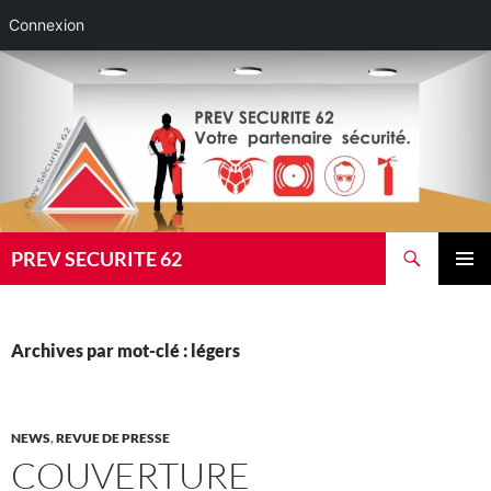
Connexion
Aller
au
contenu
Recherche
PREV SECURITE 62
MENU
PRINCI
Archives par mot-clé : légers
NEWS
,
REVUE DE PRESSE
COUVERTURE