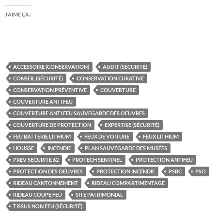
J’AIME ÇA :
ACCESSOIRE (CONSERVATION)
AUDIT (SÉCURITÉ)
CONSEIL (SÉCURITÉ)
CONSERVATION CURATIVE
CONSERVATION PRÉVENTIVE
COUVERTURE
COUVERTURE ANTI FEU
COUVERTURE ANTI FEU SAUVEGARDE DES OEUVRES
COUVERTURE DE PROTECTION
EXPERTISE (SÉCURITÉ)
FEU BATTERIE LITHIUM
FEUX DE VOITURE
FEUX LITHIUM
HOUSSE
INCENDIE
PLAN SAUVEGARDE DES MUSÉES
PREV SECURITE 62
PROTECH SENTINEL
PROTECTION ANTIFEU
PROTECTION DES OEUVRES
PROTECTION INCENDIE
PSBC
PSO
RIDEAU CANTONNEMENT
RIDEAU COMPARTIMENTAGE
RIDEAU COUPE FEU
SITE PATRIMONIAL
TISSUS NON FEU (SÉCURITÉ)