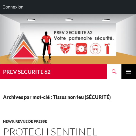
Connexion
Aller
au
contenu
Recherche
PREV SECURITE 62
MENU
PRINCI
Archives par mot-clé : Tissus non feu (SÉCURITÉ)
NEWS
,
REVUE DE PRESSE
PROTECH SENTINEL