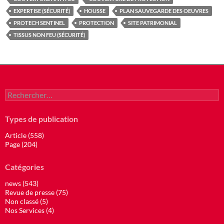
EXPERTISE (SÉCURITÉ)
HOUSSE
PLAN SAUVEGARDE DES OEUVRES
PROTECH SENTINEL
PROTECTION
SITE PATRIMONIAL
TISSUS NON FEU (SÉCURITÉ)
Rechercher :
Types de publication
Article (558)
Page (204)
Catégories
news (543)
Revue de presse (75)
Non classé (5)
Nos Services (4)