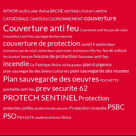
AFNOR
Aviva
BACHE
ALVÉOLAIRE
BATTERIE LITHIUM
CARTON
couverture
CATHÉDRALE
CHATEAU
CLOISONNEMENT
Couverture anti feu
Couverture anti feu pas de calais
Couverture anti feu sauvegarde des oeuvres
couverture de protection
extincteur
covid19
feu de voiture
extincteur saint omer
feu
extincteur pas de calais
extincteurs lille
housse de protection
housses anti feu
housse
fire blanket
incendie
plan d urgence
La Fabrique Aviva
nid de guepes
plan sauvegarde des musées
plan sauvegarde des biens culturels
Plan sauvegarde des oeuvres
POCHETTE
prev securite 62
pochette anti feu
PROTECH SENTINEL
Protection
PSBC
Protection incendie
protection antifeu
protection des oeuvres
PSO
PSO18.FR
tissus
saudemont bruno