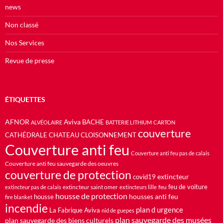
news
Non classé
Nos Services
Revue de presse
ÉTIQUETTES
AFNOR
Aviva
BACHE
ALVÉOLAIRE
BATTERIE LITHIUM
CARTON
couverture
CATHÉDRALE
CHATEAU
CLOISONNEMENT
Couverture anti feu
Couverture anti feu pas de calais
Couverture anti feu sauvegarde des oeuvres
couverture de protection
extincteur
covid19
feu de voiture
extincteur saint omer
feu
extincteur pas de calais
extincteurs lille
housse de protection
housses anti feu
housse
fire blanket
incendie
plan d urgence
La Fabrique Aviva
nid de guepes
plan sauvegarde des musées
plan sauvegarde des biens culturels