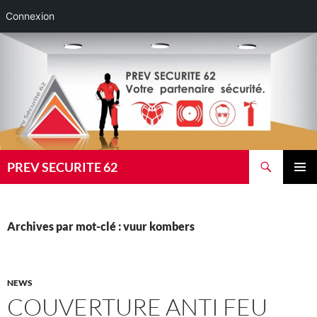
Connexion
Aller
au
contenu
Recherche
PREV SECURITE 62
MENU
PRINCI
Archives par mot-clé : vuur kombers
NEWS
COUVERTURE ANTI FEU