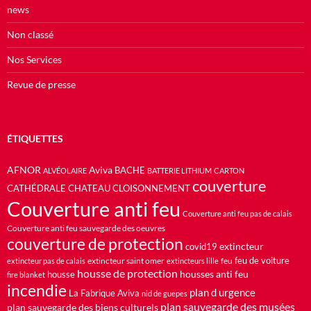
news
Non classé
Nos Services
Revue de presse
ÉTIQUETTES
AFNOR
Aviva
BACHE
ALVÉOLAIRE
BATTERIE LITHIUM
CARTON
couverture
CATHÉDRALE
CHATEAU
CLOISONNEMENT
Couverture anti feu
Couverture anti feu pas de calais
Couverture anti feu sauvegarde des oeuvres
couverture de protection
extincteur
covid19
feu de voiture
extincteur saint omer
feu
extincteur pas de calais
extincteurs lille
housse de protection
housses anti feu
housse
fire blanket
incendie
plan d urgence
La Fabrique Aviva
nid de guepes
plan sauvegarde des musées
plan sauvegarde des biens culturels