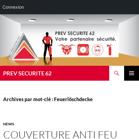
Connexion
Aller
au
contenu
Recherche
PREV SECURITE 62
MENU
PRINCI
Archives par mot-clé : Feuerlöschdecke
NEWS
COUVERTURE ANTI FEU