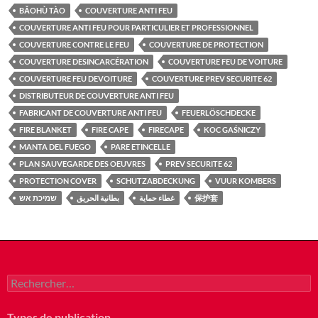
BǍOHÙ TÀO
COUVERTURE ANTI FEU
COUVERTURE ANTI FEU POUR PARTICULIER ET PROFESSIONNEL
COUVERTURE CONTRE LE FEU
COUVERTURE DE PROTECTION
COUVERTURE DESINCARCÉRATION
COUVERTURE FEU DE VOITURE
COUVERTURE FEU DEVOITURE
COUVERTURE PREV SECURITE 62
DISTRIBUTEUR DE COUVERTURE ANTI FEU
FABRICANT DE COUVERTURE ANTI FEU
FEUERLÖSCHDECKE
FIRE BLANKET
FIRE CAPE
FIRECAPE
KOC GAŚNICZY
MANTA DEL FUEGO
PARE ETINCELLE
PLAN SAUVEGARDE DES OEUVRES
PREV SECURITE 62
PROTECTION COVER
SCHUTZABDECKUNG
VUUR KOMBERS
שמיכת אש
بطانية الحريق
غطاء حماية
保护套
Rechercher :
Types de publication