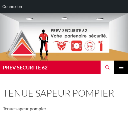
Connexion
Aller
au
contenu
Recherche
PREV SECURITE 62
MENU
PRINCI
TENUE SAPEUR POMPIER
Tenue sapeur pompier