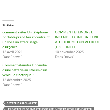
Similaire
comment eviter Un téléphone
COMMENT ETEINDRE L
portable prend feu et contraint
INCENDIE D UNE BATTERIE
un vol à un atterrissage
AU LITHIUM D UN VEHICULE
d’urgence
,TROTTINETTE
13 avril 2021
10 novembre 2025
Dans "news"
Dans "news"
Comment éteindre l’incendie
d’une batterie au lithium d’un
véhicule électrique ?
16 décembre 2025
Dans "news"
BATTERIE SURCHAUFFE
LES BATTERIES DE SMARTPHONES PEUVENT PARFOIS PRENDRE FEU