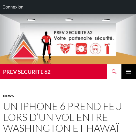
Connexion
Aller
au
contenu
Recherche
PREV SECURITE 62
MENU
PRINCI
NEWS
UN IPHONE 6 PREND FEU
LORS D’UN VOL ENTRE
WASHINGTON ET HAWAÏ