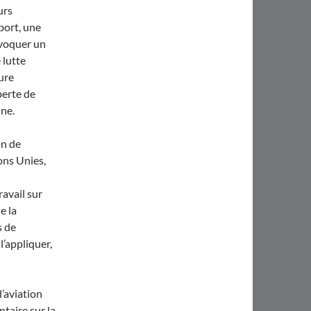
urs
port, une
ovoquer un
 lutte
sure
perte de
rienne.
on de
ons Unies,
ravail sur
e la
s de
’appliquer,
l’aviation
taire sur la