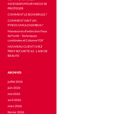
INCENDIES POUR MIEUX SE
PROTEGER
COMMENT LE BOIS BRULE ?
COMMENT NAIT UN
PYROCUMULONIMBUS ?
Manœuvres d’extinction Feux
de Forêt – Techniques
combinées et Colonne FDF
NOUVEAU CLIENT CHEZ
PREV SECURITE 62 : L AIR DE
BEAUTE
ARCHIVES
juillet 2026
juin 2026
mai 2026
avril 2026
mars 2026
février 2026