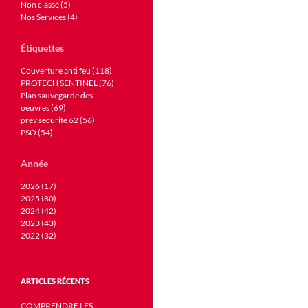
Non classé (5)
Nos Services (4)
Étiquettes
Couverture anti feu (118)
PROTECH SENTINEL (76)
Plan sauvegarde des
oeuvres (69)
prev securite 62 (56)
PSO (54)
Année
2026 (17)
2025 (80)
2024 (42)
2023 (43)
2022 (32)
ARTICLES RÉCENTS
COMPRENDRE LES