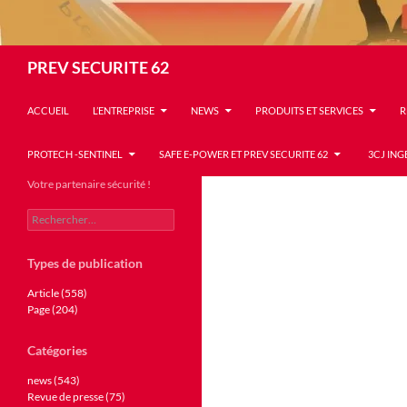
Recherche
PREV SECURITE 62
ACCUEIL
L’ENTREPRISE
NEWS
PRODUITS ET SERVICES
R
PROTECH -SENTINEL
SAFE E-POWER ET PREV SECURITE 62
3CJ ING
Votre partenaire sécurité !
Rechercher :
Types de publication
Article (558)
Page (204)
Catégories
news (543)
Revue de presse (75)