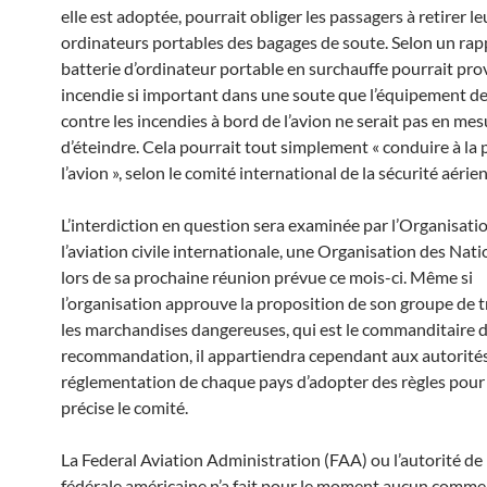
elle est adoptée, pourrait obliger les passagers à retirer le
ordinateurs portables des bagages de soute. Selon un rap
batterie d’ordinateur portable en surchauffe pourrait pr
incendie si important dans une soute que l’équipement de
contre les incendies à bord de l’avion ne serait pas en me
d’éteindre. Cela pourrait tout simplement « conduire à la 
l’avion », selon le comité international de la sécurité aé
L’interdiction en question sera examinée par l’Organisati
l’aviation civile internationale, une Organisation des Nati
lors de sa prochaine réunion prévue ce mois-ci. Même si
l’organisation approuve la proposition de son groupe de t
les marchandises dangereuses, qui est le commanditaire d
recommandation, il appartiendra cependant aux autorité
réglementation de chaque pays d’adopter des règles pour l
précise le comité.
La Federal Aviation Administration (FAA) ou l’autorité de 
fédérale américaine n’a fait pour le moment aucun commen