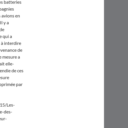
es batteries
mpagnies
 avions en
l y a
 de
e qui a
à interdire
rovenance de
e mesure a
it elle-
endie de ces
esure
upprimée par
15/Les-
e-des-
eur-