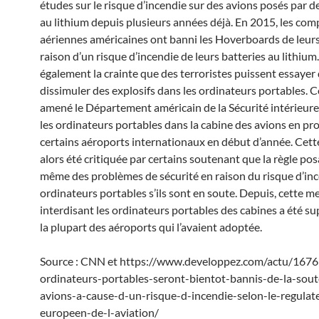
études sur le risque d’incendie sur des avions posés par d
au lithium depuis plusieurs années déjà. En 2015, les co
aériennes américaines ont banni les Hoverboards de leurs
raison d’un risque d’incendie de leurs batteries au lithium.I
également la crainte que des terroristes puissent essayer
dissimuler des explosifs dans les ordinateurs portables. C
amené le Département américain de la Sécurité intérieure 
les ordinateurs portables dans la cabine des avions en p
certains aéroports internationaux en début d’année. Cett
alors été critiquée par certains soutenant que la règle posa
même des problèmes de sécurité en raison du risque d’inc
ordinateurs portables s’ils sont en soute. Depuis, cette m
interdisant les ordinateurs portables des cabines a été s
la plupart des aéroports qui l’avaient adoptée.
Source : CNN et https://www.developpez.com/actu/1676
ordinateurs-portables-seront-bientot-bannis-de-la-sout
avions-a-cause-d-un-risque-d-incendie-selon-le-regulat
europeen-de-l-aviation/