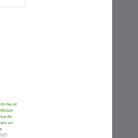
ti-feu et
lithium
ine de
dans un
e
2025