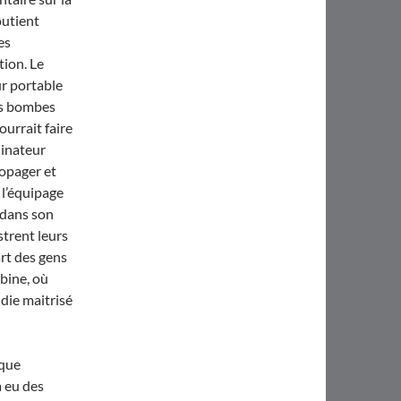
outient
es
tion. Le
ur portable
es bombes
ourrait faire
dinateur
ropager et
e l’équipage
 dans son
strent leurs
rt des gens
bine, où
die maitrisé
sque
a eu des