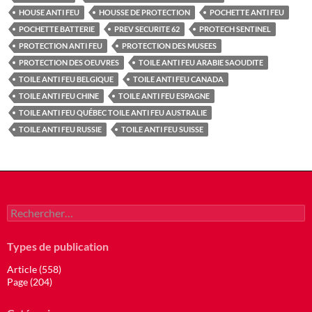
HOUSE ANTI FEU
HOUSSE DE PROTECTION
POCHETTE ANTI FEU
POCHETTE BATTERIE
PREV SECURITE 62
PROTECH SENTINEL
PROTECTION ANTI FEU
PROTECTION DES MUSEES
PROTECTION DES OEUVRES
TOILE ANTI FEU ARABIE SAOUDITE
TOILE ANTI FEU BELGIQUE
TOILE ANTI FEU CANADA
TOILE ANTI FEU CHINE
TOILE ANTI FEU ESPAGNE
TOILE ANTI FEU QUÉBEC TOILE ANTI FEU AUSTRALIE
TOILE ANTI FEU RUSSIE
TOILE ANTI FEU SUISSE
Rechercher :
Types de publication
Article (558)
Page (204)