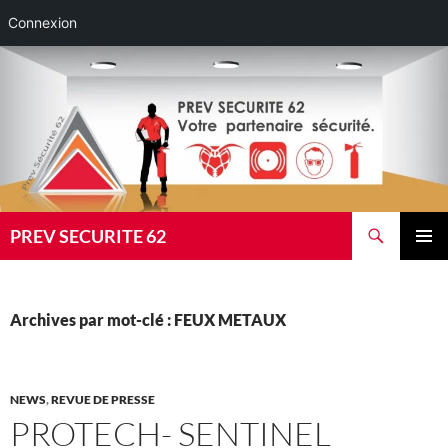
Connexion
Aller
au
contenu
Recherche
PREV SECURITE 62
MENU
PRINCI
Archives par mot-clé : FEUX METAUX
NEWS
,
REVUE DE PRESSE
PROTECH- SENTINEL