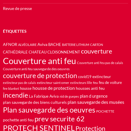
Revue de presse
ÉTIQUETTES
AFNOR
Aviva
BACHE
ALVÉOLAIRE
BATTERIE LITHIUM
CARTON
couverture
CATHÉDRALE
CHATEAU
CLOISONNEMENT
Couverture anti feu
Couverture anti feu pas de calais
Couverture anti feu sauvegarde des oeuvres
couverture de protection
extincteur
covid19
feu de voiture
extincteur saint omer
feu
extincteur pas de calais
extincteurs lille
housse de protection
housses anti feu
housse
fire blanket
incendie
plan d urgence
La Fabrique Aviva
nid de guepes
plan sauvegarde des musées
plan sauvegarde des biens culturels
Plan sauvegarde des oeuvres
POCHETTE
prev securite 62
pochette anti feu
PROTECH SENTINEL
Protection