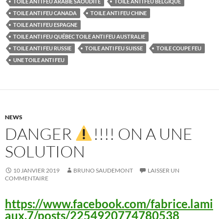
TOILE ANTI FEU ARABIE SAOUDITE
TOILE ANTI FEU BELGIQUE
TOILE ANTI FEU CANADA
TOILE ANTI FEU CHINE
TOILE ANTI FEU ESPAGNE
TOILE ANTI FEU QUÉBEC TOILE ANTI FEU AUSTRALIE
TOILE ANTI FEU RUSSIE
TOILE ANTI FEU SUISSE
TOILE COUPE FEU
UNE TOILE ANTI FEU
NEWS
DANGER
!!!! ON A UNE
SOLUTION
10 JANVIER 2019
BRUNO SAUDEMONT
LAISSER UN
COMMENTAIRE
https://www.facebook.com/fabrice.lami
aux.7/posts/2254920774780538