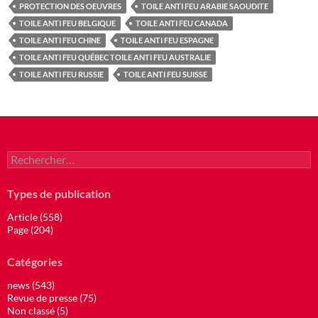
PROTECTION DES OEUVRES
TOILE ANTI FEU ARABIE SAOUDITE
TOILE ANTI FEU BELGIQUE
TOILE ANTI FEU CANADA
TOILE ANTI FEU CHINE
TOILE ANTI FEU ESPAGNE
TOILE ANTI FEU QUÉBEC TOILE ANTI FEU AUSTRALIE
TOILE ANTI FEU RUSSIE
TOILE ANTI FEU SUISSE
Rechercher :
Types de publication
Article (558)
Page (204)
Catégories
news (543)
Revue de presse (75)
Non classé (5)