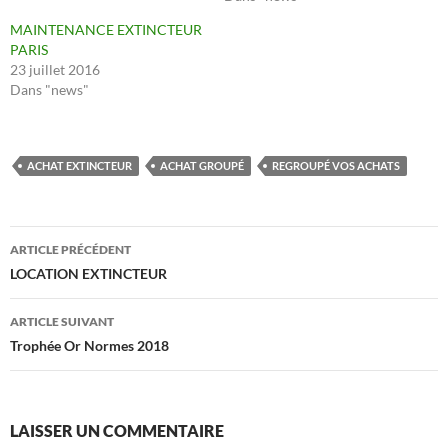
MAINTENANCE EXTINCTEUR
PARIS
23 juillet 2016
Dans "news"
ACHAT EXTINCTEUR
ACHAT GROUPÉ
REGROUPÉ VOS ACHATS
Navigation
ARTICLE PRÉCÉDENT
des
LOCATION EXTINCTEUR
articles
ARTICLE SUIVANT
Trophée Or Normes 2018
LAISSER UN COMMENTAIRE