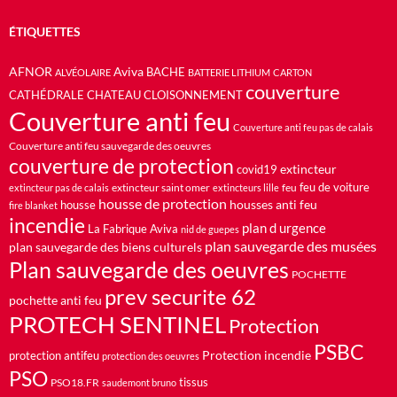
ÉTIQUETTES
AFNOR
Aviva
BACHE
ALVÉOLAIRE
BATTERIE LITHIUM
CARTON
couverture
CATHÉDRALE
CHATEAU
CLOISONNEMENT
Couverture anti feu
Couverture anti feu pas de calais
Couverture anti feu sauvegarde des oeuvres
couverture de protection
extincteur
covid19
feu de voiture
extincteur saint omer
feu
extincteur pas de calais
extincteurs lille
housse de protection
housses anti feu
housse
fire blanket
incendie
plan d urgence
La Fabrique Aviva
nid de guepes
plan sauvegarde des musées
plan sauvegarde des biens culturels
Plan sauvegarde des oeuvres
POCHETTE
prev securite 62
pochette anti feu
PROTECH SENTINEL
Protection
PSBC
Protection incendie
protection antifeu
protection des oeuvres
PSO
PSO18.FR
tissus
saudemont bruno