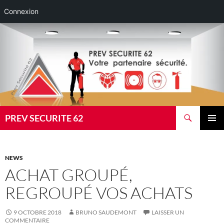
Connexion
Aller
au
contenu
Recherche
PREV SECURITE 62
MENU
PRINCI
NEWS
ACHAT GROUPÉ,
REGROUPÉ VOS ACHATS
9 OCTOBRE 2018
BRUNO SAUDEMONT
LAISSER UN
COMMENTAIRE