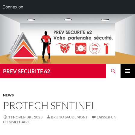
Connexion
Aller
au
contenu
Recherche
PREV SECURITE 62
MENU
PRINCI
NEWS
PROTECH SENTINEL
11 NOVEMBRE 2023
BRUNO SAUDEMONT
LAISSER UN
COMMENTAIRE