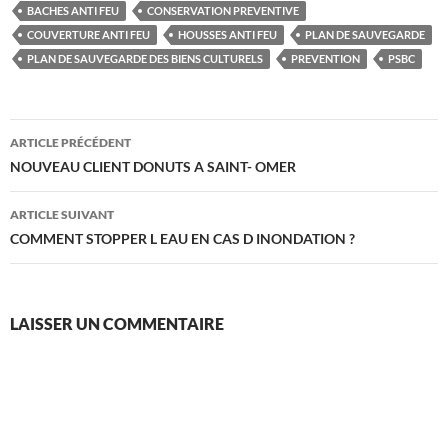
BACHES ANTI FEU
CONSERVATION PREVENTIVE
COUVERTURE ANTI FEU
HOUSSES ANTI FEU
PLAN DE SAUVEGARDE
PLAN DE SAUVEGARDE DES BIENS CULTURELS
PREVENTION
PSBC
Navigation
ARTICLE PRÉCÉDENT
des
NOUVEAU CLIENT DONUTS A SAINT- OMER
articles
ARTICLE SUIVANT
COMMENT STOPPER L EAU EN CAS D INONDATION ?
LAISSER UN COMMENTAIRE