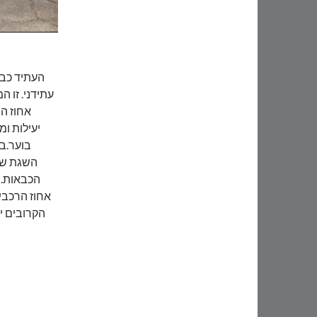
העתיד כבר
עתידני. זו 
אחוז הר
יעילות ומ
בוער.ב
השגת שלי
הכבאות.י
אחוז הרכבי
הקרובים י