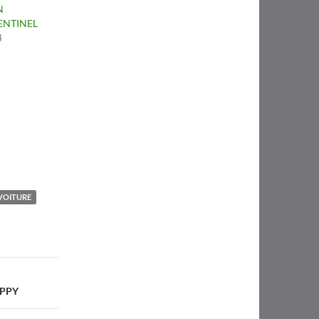
N
ENTINEL
4
 VOITURE
APPY