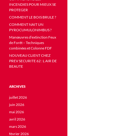
INCENDIES POUR MIEUX SE
PROTEGER
COMMENT LE BOIS BRULE ?
COMMENT NAIT UN
PYROCUMULONIMBUS ?
Manœuvres d’extinction Feux
de Forêt – Techniques
combinées et Colonne FDF
NOUVEAU CLIENT CHEZ
PREV SECURITE 62 : L AIR DE
BEAUTE
ARCHIVES
juillet 2026
juin 2026
mai 2026
avril 2026
mars 2026
février 2026