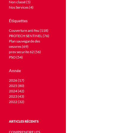
Non classé (5)
Nos Services (4)
Étiquettes
Couverture anti feu (118)
PROTECH SENTINEL (76)
Plan sauvegarde des
oeuvres (69)
prev securite 62 (56)
PSO (54)
Année
2026 (17)
2025 (80)
2024 (42)
2023 (43)
2022 (32)
ARTICLES RÉCENTS
COMPRENDRE LES