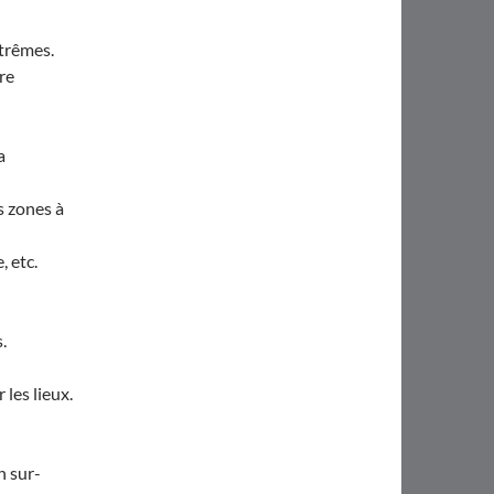
trêmes.
re
a
s zones à
, etc.
.
les lieux.
n sur-