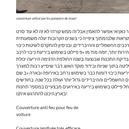
couverture utilisé par les pompiers de Israel
 כאן!אי אפשר להאמין אבל זה ממש קורה! לא זה לא עוד סרט
המציאות שלנו!מתוך ציפייה כי בשנים הקרובות יעלה משמעותית
כבים החשמליים וההיברידים, ובניסיון להתקדם לשיטות כיבוי
הירות יותר, יזמה מח’ מו »פ פיילוט בשימוש ביריעת כיבוי לרכב
בדיקת התכנות שבוצעה בשנה החולפת הדגימה היריעה יכולת
טה בתוך שניות ובידוד מוקד האש, דבר שיסייע רבות למערך
ריעות כיבוי דומות כבר בשימוש נרחב באירופה ובארה »ב שם
ם החשמליים וההיברידים גדול יותר ועולה בכל שנה. בחודשים
חל פיילוט בשימוש ביריעה באירועים מבצעיים במספר תחנות
בארץ.היכונו להתרגש איתנו!
Couverture anti feu pour feu de
voiture
Couverture ignifuge très efficace.