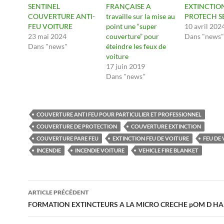
SENTINEL
FRANÇAISE A
EXTINCTIO
COUVERTURE ANTI-
travaille sur la mise au
PROTECH S
FEU VOITURE
point une “super
10 avril 202
23 mai 2024
couverture” pour
Dans "news"
Dans "news"
éteindre les feux de
voiture
17 juin 2019
Dans "news"
COUVERTURE ANTI FEU POUR PARTICULIER ET PROFESSIONNEL
COUVERTURE DE PROTECTION
COUVERTURE EXTINCTION
COUVERTURE PARE FEU
EXTINCTION FEU DE VOITURE
FEU DE
INCENDIE
INCENDIE VOITURE
VEHICLE FIRE BLANKET
Navigation
ARTICLE PRÉCÉDENT
des
FORMATION EXTINCTEURS A LA MICRO CRECHE pOM D H
articles