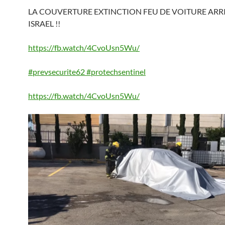
LA COUVERTURE EXTINCTION FEU DE VOITURE ARR
ISRAEL !!
https://fb.watch/4CvoUsn5Wu/
#prevsecurite62
#protechsentinel
https://fb.watch/4CvoUsn5Wu/