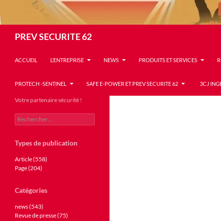
Recherche
PREV SECURITE 62
ACCUEIL
L’ENTREPRISE
NEWS
PRODUITS ET SERVICES
R
PROTECH -SENTINEL
SAFE E-POWER ET PREV SECURITE 62
3CJ ING
Votre partenaire sécurité !
Rechercher :
Types de publication
Article (558)
Page (204)
Catégories
news (543)
Revue de presse (75)