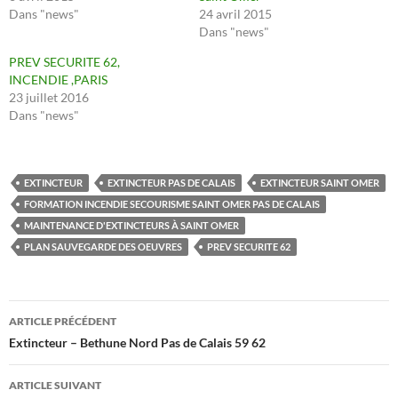
Dans "news"
24 avril 2015
Dans "news"
PREV SECURITE 62,
INCENDIE ,PARIS
23 juillet 2016
Dans "news"
EXTINCTEUR
EXTINCTEUR PAS DE CALAIS
EXTINCTEUR SAINT OMER
FORMATION INCENDIE SECOURISME SAINT OMER PAS DE CALAIS
MAINTENANCE D'EXTINCTEURS À SAINT OMER
PLAN SAUVEGARDE DES OEUVRES
PREV SECURITE 62
Navigation
ARTICLE PRÉCÉDENT
des
Extincteur – Bethune Nord Pas de Calais 59 62
articles
ARTICLE SUIVANT