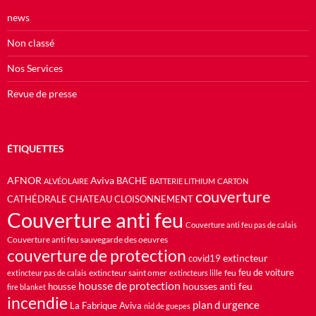
news
Non classé
Nos Services
Revue de presse
ÉTIQUETTES
AFNOR
Aviva
BACHE
ALVÉOLAIRE
BATTERIE LITHIUM
CARTON
couverture
CATHÉDRALE
CHATEAU
CLOISONNEMENT
Couverture anti feu
Couverture anti feu pas de calais
Couverture anti feu sauvegarde des oeuvres
couverture de protection
extincteur
covid19
feu de voiture
extincteur saint omer
feu
extincteur pas de calais
extincteurs lille
housse de protection
housses anti feu
housse
fire blanket
incendie
plan d urgence
La Fabrique Aviva
nid de guepes