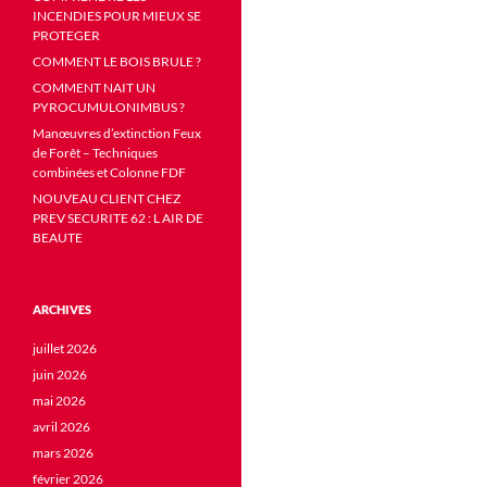
INCENDIES POUR MIEUX SE
PROTEGER
COMMENT LE BOIS BRULE ?
COMMENT NAIT UN
PYROCUMULONIMBUS ?
Manœuvres d’extinction Feux
de Forêt – Techniques
combinées et Colonne FDF
NOUVEAU CLIENT CHEZ
PREV SECURITE 62 : L AIR DE
BEAUTE
ARCHIVES
juillet 2026
juin 2026
mai 2026
avril 2026
mars 2026
février 2026