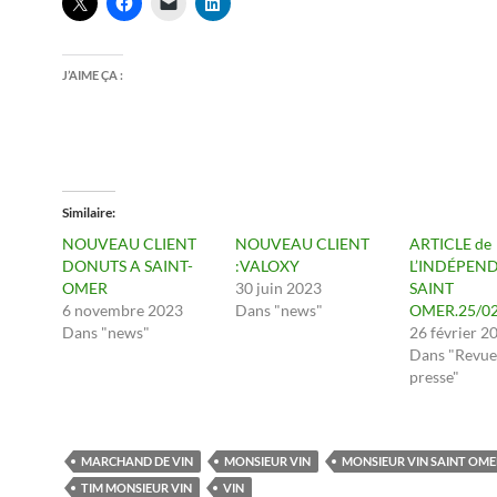
J’AIME ÇA :
Similaire
NOUVEAU CLIENT
NOUVEAU CLIENT
ARTICLE de
DONUTS A SAINT-
:VALOXY
L’INDÉPEN
OMER
30 juin 2023
SAINT
6 novembre 2023
Dans "news"
OMER.25/02
Dans "news"
26 février 2
Dans "Revue
presse"
MARCHAND DE VIN
MONSIEUR VIN
MONSIEUR VIN SAINT OME
TIM MONSIEUR VIN
VIN