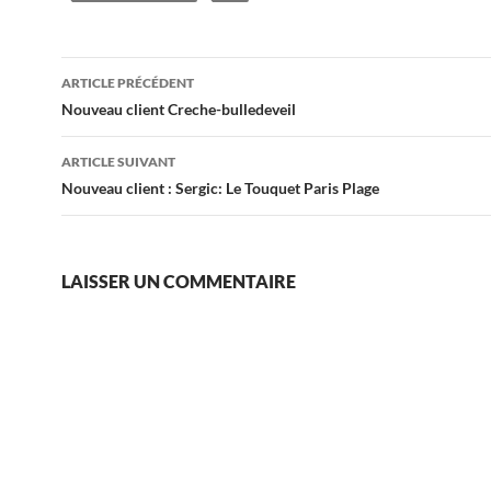
Navigation
ARTICLE PRÉCÉDENT
des
Nouveau client Creche-bulledeveil
articles
ARTICLE SUIVANT
Nouveau client : Sergic: Le Touquet Paris Plage
LAISSER UN COMMENTAIRE