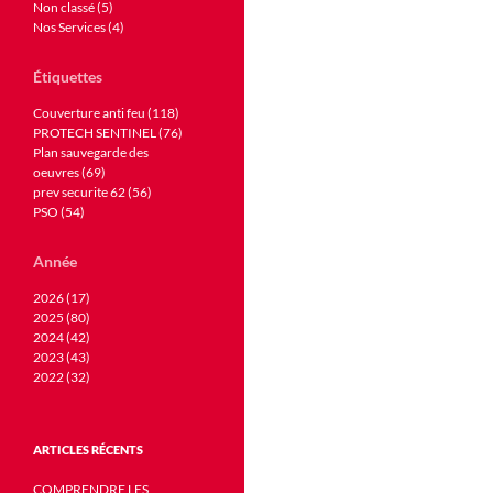
Non classé (5)
Nos Services (4)
Étiquettes
Couverture anti feu (118)
PROTECH SENTINEL (76)
Plan sauvegarde des
oeuvres (69)
prev securite 62 (56)
PSO (54)
Année
2026 (17)
2025 (80)
2024 (42)
2023 (43)
2022 (32)
ARTICLES RÉCENTS
COMPRENDRE LES