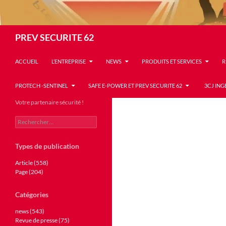
Recherche
PREV SECURITE 62
ACCUEIL
L’ENTREPRISE
NEWS
PRODUITS ET SERVICES
R
PROTECH -SENTINEL
SAFE E-POWER ET PREV SECURITE 62
3CJ ING
Votre partenaire sécurité !
Rechercher :
Types de publication
Article (558)
Page (204)
Catégories
news (543)
Revue de presse (75)