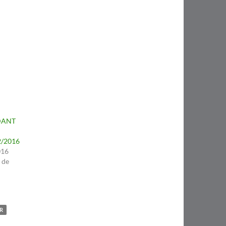
DANT
/2016
016
 de
R