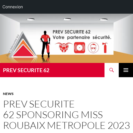
Connexion
Aller
au
contenu
Recherche
PREV SECURITE 62
MENU
PRINCI
NEWS
PREV SECURITE
62 SPONSORING MISS
ROUBAIX METROPOLE 2023