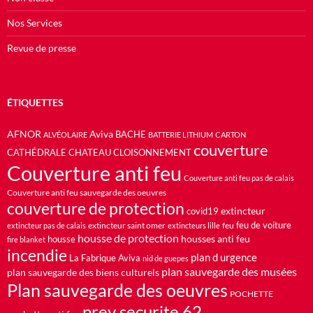
Nos Services
Revue de presse
ÉTIQUETTES
AFNOR
Aviva
BACHE
ALVÉOLAIRE
BATTERIE LITHIUM
CARTON
couverture
CATHÉDRALE
CHATEAU
CLOISONNEMENT
Couverture anti feu
Couverture anti feu pas de calais
Couverture anti feu sauvegarde des oeuvres
couverture de protection
extincteur
covid19
feu de voiture
extincteur saint omer
feu
extincteur pas de calais
extincteurs lille
housse de protection
housses anti feu
housse
fire blanket
incendie
plan d urgence
La Fabrique Aviva
nid de guepes
plan sauvegarde des musées
plan sauvegarde des biens culturels
Plan sauvegarde des oeuvres
POCHETTE
prev securite 62