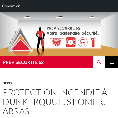
Connexion
Aller
au
contenu
Recherche
PREV SECURITE 62
MENU
PRINCI
NEWS
PROTECTION INCENDIE À
DUNKERQUUE, ST OMER,
ARRAS