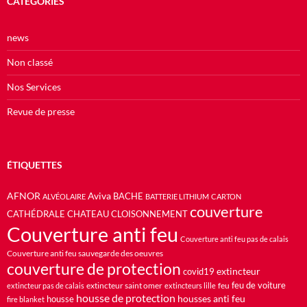
CATÉGORIES
news
Non classé
Nos Services
Revue de presse
ÉTIQUETTES
AFNOR
Aviva
BACHE
ALVÉOLAIRE
BATTERIE LITHIUM
CARTON
couverture
CATHÉDRALE
CHATEAU
CLOISONNEMENT
Couverture anti feu
Couverture anti feu pas de calais
Couverture anti feu sauvegarde des oeuvres
couverture de protection
extincteur
covid19
feu de voiture
extincteur saint omer
feu
extincteur pas de calais
extincteurs lille
housse de protection
housses anti feu
housse
fire blanket