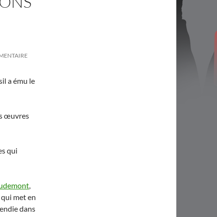
IONS
MMENTAIRE
il a ému le
es œuvres
es qui
audemont
,
 qui met en
cendie dans