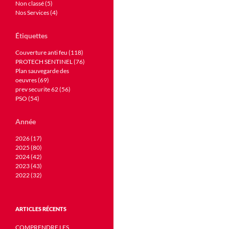
Non classé (5)
Nos Services (4)
Étiquettes
Couverture anti feu (118)
PROTECH SENTINEL (76)
Plan sauvegarde des
oeuvres (69)
prev securite 62 (56)
PSO (54)
Année
2026 (17)
2025 (80)
2024 (42)
2023 (43)
2022 (32)
ARTICLES RÉCENTS
COMPRENDRE LES