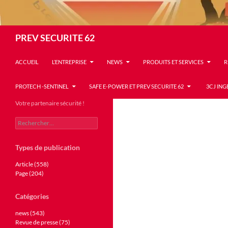
Recherche
PREV SECURITE 62
ACCUEIL
L’ENTREPRISE
NEWS
PRODUITS ET SERVICES
R
PROTECH -SENTINEL
SAFE E-POWER ET PREV SECURITE 62
3CJ ING
Votre partenaire sécurité !
Rechercher :
Types de publication
Article (558)
Page (204)
Catégories
news (543)
Revue de presse (75)