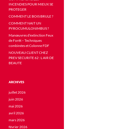
INCENDIES POUR MIEUX SE
PROTEGER
COMMENT LE BOIS BRULE ?
COMMENT NAIT UN
PYROCUMULONIMBUS ?
Manœuvres d’extinction Feux
de Forêt – Techniques
combinées et Colonne FDF
NOUVEAU CLIENT CHEZ
PREV SECURITE 62 : L AIR DE
BEAUTE
ARCHIVES
juillet 2026
juin 2026
mai 2026
avril 2026
mars 2026
février 2026