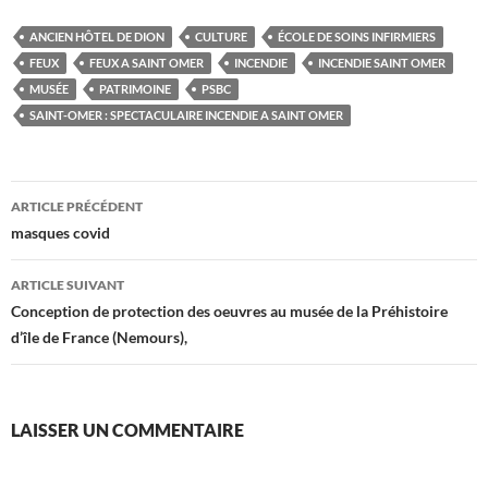
ANCIEN HÔTEL DE DION
CULTURE
ÉCOLE DE SOINS INFIRMIERS
FEUX
FEUX A SAINT OMER
INCENDIE
INCENDIE SAINT OMER
MUSÉE
PATRIMOINE
PSBC
SAINT-OMER : SPECTACULAIRE INCENDIE A SAINT OMER
Navigation
ARTICLE PRÉCÉDENT
des
masques covid
articles
ARTICLE SUIVANT
Conception de protection des oeuvres au musée de la Préhistoire
d’île de France (Nemours),
LAISSER UN COMMENTAIRE