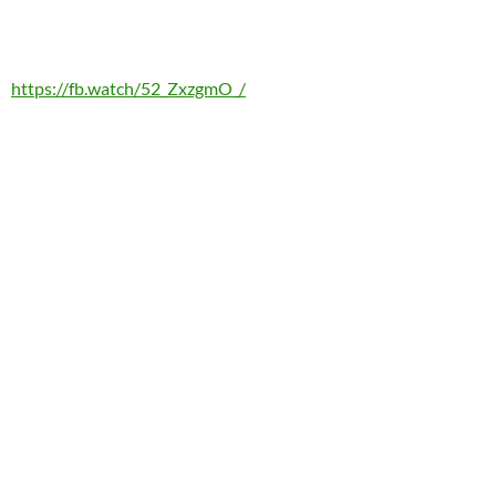
https://fb.watch/52_ZxzgmO_/