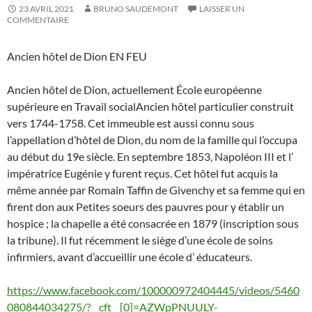
23 AVRIL 2021
BRUNO SAUDEMONT
LAISSER UN
COMMENTAIRE
Ancien hôtel de Dion EN FEU
Ancien hôtel de Dion, actuellement École européenne
supérieure en Travail socialAncien hôtel particulier construit
vers 1744-1758. Cet immeuble est aussi connu sous
l’appellation d’hôtel de Dion, du nom de la famille qui l’occupa
au début du 19e siècle. En septembre 1853, Napoléon III et l’
impératrice Eugénie y furent reçus. Cet hôtel fut acquis la
même année par Romain Taffin de Givenchy et sa femme qui en
firent don aux Petites soeurs des pauvres pour y établir un
hospice ; la chapelle a été consacrée en 1879 (inscription sous
la tribune). Il fut récemment le siège d’une école de soins
infirmiers, avant d’accueillir une école d’ éducateurs.
https://www.facebook.com/100000972404445/videos/5460
080844034275/?__cft__[0]=AZWpPNUULY-