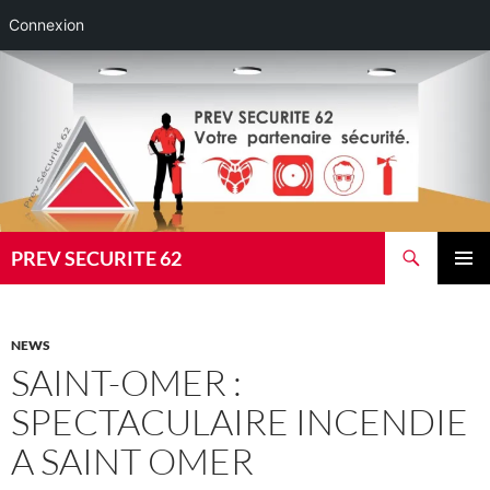
Connexion
Aller
au
contenu
Recherche
PREV SECURITE 62
MENU
PRINCI
NEWS
SAINT-OMER :
SPECTACULAIRE INCENDIE
A SAINT OMER