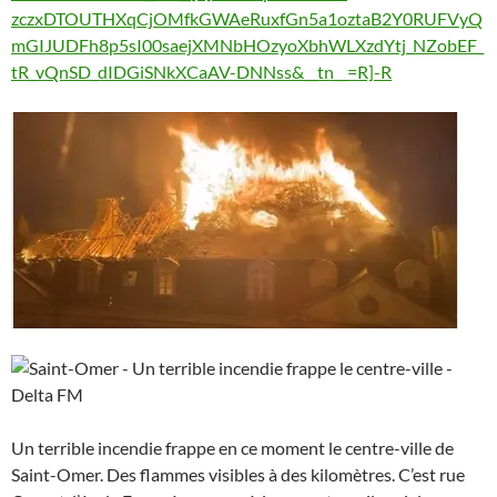
zczxDTOUTHXqCjOMfkGWAeRuxfGn5a1oztaB2Y0RUFVyQ
mGIJUDFh8p5sI00saejXMNbHOzyoXbhWLXzdYtj_NZobEF_
tR_vQnSD_dIDGiSNkXCaAV-DNNss&__tn__=R]-R
Un terrible incendie frappe en ce moment le centre-ville de
Saint-Omer. Des flammes visibles à des kilomètres. C’est rue