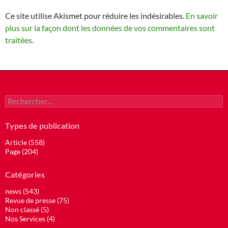
Ce site utilise Akismet pour réduire les indésirables.
En savoir
plus sur la façon dont les données de vos commentaires sont
traitées
.
Rechercher :
Types de publication
Article (558)
Page (204)
Catégories
news (543)
Revue de presse (75)
Non classé (5)
Nos Services (4)