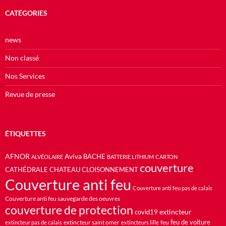
CATÉGORIES
news
Non classé
Nos Services
Revue de presse
ÉTIQUETTES
AFNOR
Aviva
BACHE
ALVÉOLAIRE
BATTERIE LITHIUM
CARTON
couverture
CATHÉDRALE
CHATEAU
CLOISONNEMENT
Couverture anti feu
Couverture anti feu pas de calais
Couverture anti feu sauvegarde des oeuvres
couverture de protection
extincteur
covid19
feu de voiture
extincteur saint omer
feu
extincteur pas de calais
extincteurs lille