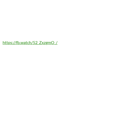
https://fb.watch/52_ZxzgmO_/