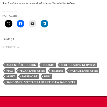
Spectaculaire Incendie ce vendredi soir rue Carnot à Saint-Omer.
PARTAGER :
J’AIME ÇA :
chargement…
ANCIEN HÔTEL DE DION
CULTURE
ÉCOLE DE SOINS INFIRMIERS
FEUX
FEUX A SAINT OMER
INCENDIE
INCENDIE SAINT OMER
MUSÉE
PATRIMOINE
PSBC
SAINT-OMER : SPECTACULAIRE INCENDIE A SAINT OMER