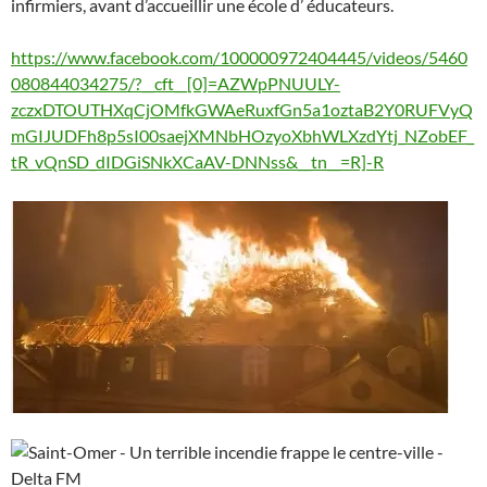
infirmiers, avant d’accueillir une école d’ éducateurs.
https://www.facebook.com/100000972404445/videos/5460
080844034275/?__cft__[0]=AZWpPNUULY-
zczxDTOUTHXqCjOMfkGWAeRuxfGn5a1oztaB2Y0RUFVyQ
mGIJUDFh8p5sI00saejXMNbHOzyoXbhWLXzdYtj_NZobEF_
tR_vQnSD_dIDGiSNkXCaAV-DNNss&__tn__=R]-R