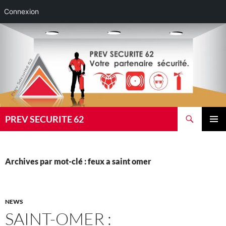
Connexion
Aller
au
contenu
Recherche
PREV SECURITE 62
MENU
PRINCI
Archives par mot-clé : feux a saint omer
NEWS
SAINT-OMER :